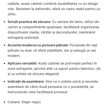
calitate, acest cabinet combină durabilitatea cu un design
chic. Rezistent la deformări, oferă un cadru stabil pentru uz
zilnic.
Soluții practice de stocare:
Cu sertare din lemn, rafturi din
carton și compartimente spațioase, facilitează organizarea
dispozitivelor media, cărților și decorațiunilor, menținând
sufrageria ordonată.
Accente moderne cu picioare pătrate:
Picioarele din oțel
pătrate nu doar că oferă stabilitate, dar și adaugă un aer
modern.
Aplicare versatilă:
Acest cabinet se potrivește perfect în
orice sufragerie, servind atât ca suport pentru televizor, cât
și ca unitate de stocare elegantă.
Indicații de asamblare:
Vine ca o unitate unică și necesita
asamblare de către două persoane cu o șurubelniță, iar
instrucțiunile clare facilitează procesul.
Culoare: Stejar negru