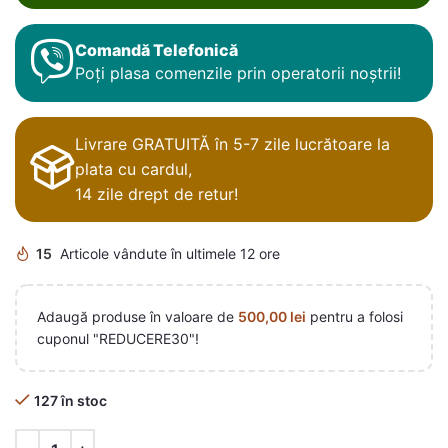
Comandă Telefonică
Poți plasa comenzile prin operatorii noștrii!
Livrare GRATUITĂ în 5-7 zile lucrătoare la
plata cu cardul,
14 zile drept de retur!
15
Articole vândute în ultimele 12 ore
Adaugă produse în valoare de
500,00
lei
pentru a folosi
cuponul "REDUCERE30"!
127 în stoc