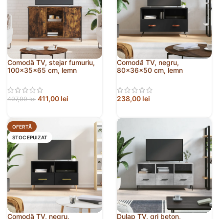
Comodă TV, stejar fumuriu,
Comodă TV, negru,
100x35x65 cm, lemn
80x36x50 cm, lemn
compozit
prelucrat
411,00
lei
238,00
lei
497,99
lei
OFERTĂ
STOC EPUIZAT
Comodă TV, negru,
Dulap TV, gri beton,