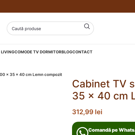
LIVING
COMODE TV DORMITOR
BLOG
CONTACT
l 100 x 35 x 40 cm Lemn compozit
Cabinet TV st
35 x 40 cm 
312,99
lei
Comandă pe What