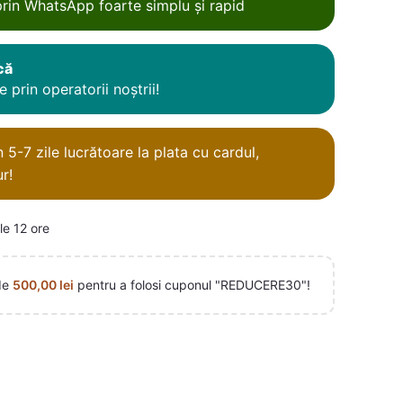
rin WhatsApp foarte simplu și rapid
că
 prin operatorii noștrii!
5-7 zile lucrătoare la plata cu cardul,
r!
le 12 ore
de
500,00
lei
pentru a folosi cuponul "REDUCERE30"!