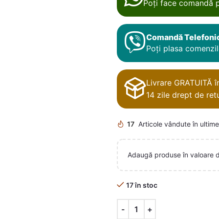
Poți face comandă p
Comandă Telefoni
Poți plasa comenzile
Livrare GRATUITĂ în 
14 zile drept de retu
17
Articole vândute în ultime
Adaugă produse în valoare 
17 în stoc