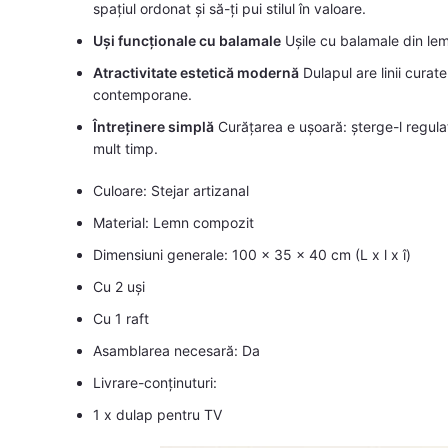
spațiul ordonat și să-ți pui stilul în valoare.
Uși funcționale cu balamale
Ușile cu balamale din lemn
Atractivitate estetică modernă
Dulapul are linii curate
contemporane.
Întreținere simplă
Curățarea e ușoară: șterge-l regulat
mult timp.
Culoare: Stejar artizanal
Material: Lemn compozit
Dimensiuni generale: 100 x 35 x 40 cm (L x l x î)
Cu 2 uși
Cu 1 raft
Asamblarea necesară: Da
Livrare-conținuturi:
1 x dulap pentru TV