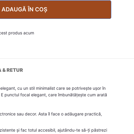
ADAUGĂ ÎN COȘ
cest produs acum
A & RETUR
egant, cu un stil minimalist care se potrivește ușor în
a. E punctul focal elegant, care îmbunătățește cum arată
ectronice sau decor. Asta îl face o adăugare practică,
stente și fac totul accesibil, ajutându-te să-ți păstrezi