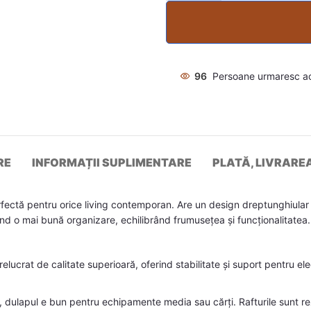
96
Persoane urmaresc a
RE
INFORMAȚII SUPLIMENTARE
PLATĂ, LIVRARE
fectă pentru orice living contemporan. Are un design dreptunghiular el
ajând o mai bună organizare, echilibrând frumusețea și funcționalitate
elucrat de calitate superioară, oferind stabilitate și suport pentru el
, dulapul e bun pentru echipamente media sau cărți. Rafturile sunt rezi