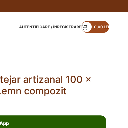
AUTENTIFICARE / ÎNREGISTRARE
0,00
LEI
ejar artizanal 100 x
Lemn compozit
sApp