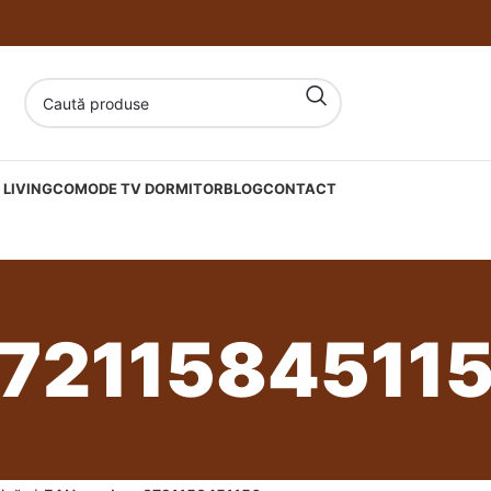
LIVING
COMODE TV DORMITOR
BLOG
CONTACT
7211584511