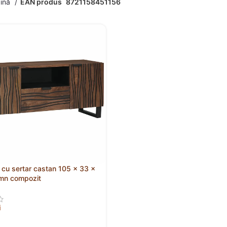
gină
EAN produs
8721158451156
V cu sertar castan 105 x 33 x
mn compozit
i
 ÎN COȘ