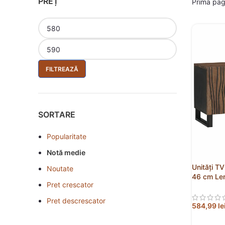
PREȚ
Prima pa
FILTREAZĂ
SORTARE
Popularitate
Notă medie
Unități T
Noutate
46 cm Le
Pret crescator
Pret descrescator
584,99
le
ADAUGĂ