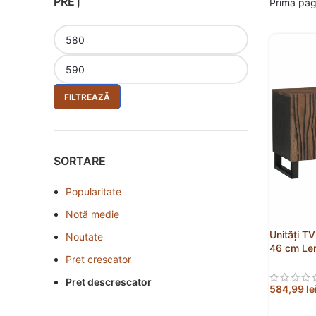
PREȚ
Prima pa
FILTREAZĂ
SORTARE
Popularitate
Notă medie
Unități T
Noutate
46 cm Le
Pret crescator
Pret descrescator
584,99
le
ADAUGĂ