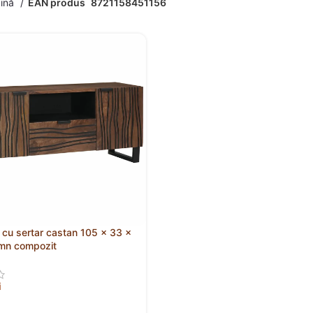
gină
EAN produs
8721158451156
V cu sertar castan 105 x 33 x
mn compozit
i
 ÎN COȘ