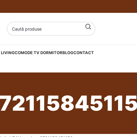
LIVING
COMODE TV DORMITOR
BLOG
CONTACT
7211584511