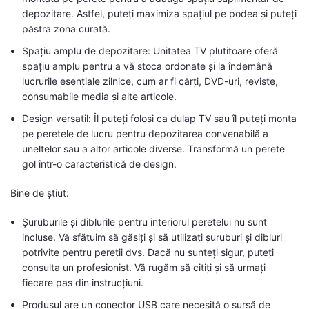
depozitare. Astfel, puteți maximiza spațiul pe podea și puteți
păstra zona curată.
Spațiu amplu de depozitare: Unitatea TV plutitoare oferă
spațiu amplu pentru a vă stoca ordonate și la îndemână
lucrurile esențiale zilnice, cum ar fi cărți, DVD-uri, reviste,
consumabile media și alte articole.
Design versatil: Îl puteți folosi ca dulap TV sau îl puteți monta
pe peretele de lucru pentru depozitarea convenabilă a
uneltelor sau a altor articole diverse. Transformă un perete
gol într-o caracteristică de design.
Bine de știut:
Șuruburile și diblurile pentru interiorul peretelui nu sunt
incluse. Vă sfătuim să găsiți și să utilizați șuruburi și dibluri
potrivite pentru pereții dvs. Dacă nu sunteți sigur, puteți
consulta un profesionist. Vă rugăm să citiți și să urmați
fiecare pas din instrucțiuni.
Produsul are un conector USB care necesită o sursă de