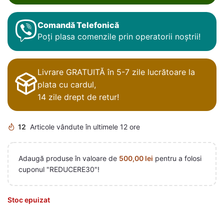
Comandă Telefonică
Poți plasa comenzile prin operatorii noștrii!
Livrare GRATUITĂ în 5-7 zile lucrătoare la
plata cu cardul,
14 zile drept de retur!
12
Articole vândute în ultimele 12 ore
Adaugă produse în valoare de
500,00
lei
pentru a folosi
cuponul "REDUCERE30"!
Stoc epuizat