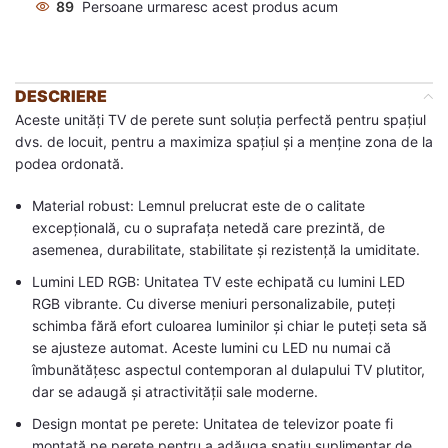
89
Persoane urmaresc acest produs acum
DESCRIERE
Aceste unități TV de perete sunt soluția perfectă pentru spațiul
dvs. de locuit, pentru a maximiza spațiul și a menține zona de la
podea ordonată.
Material robust: Lemnul prelucrat este de o calitate
excepțională, cu o suprafața netedă care prezintă, de
asemenea, durabilitate, stabilitate și rezistență la umiditate.
Lumini LED RGB: Unitatea TV este echipată cu lumini LED
RGB vibrante. Cu diverse meniuri personalizabile, puteți
schimba fără efort culoarea luminilor și chiar le puteți seta să
se ajusteze automat. Aceste lumini cu LED nu numai că
îmbunătățesc aspectul contemporan al dulapului TV plutitor,
dar se adaugă și atractivității sale moderne.
Design montat pe perete: Unitatea de televizor poate fi
montată pe perete pentru a adăuga spațiu suplimentar de