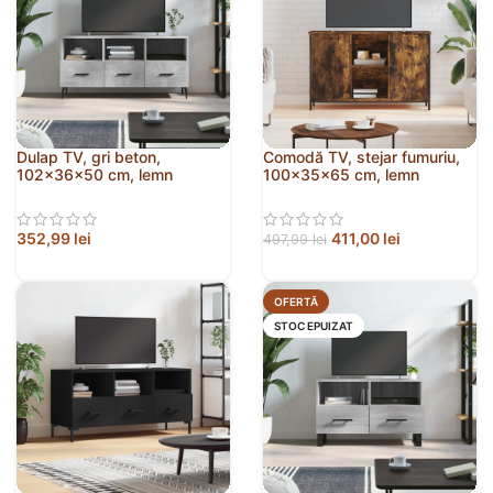
Dulap TV, gri beton,
Comodă TV, stejar fumuriu,
102x36x50 cm, lemn
100x35x65 cm, lemn
prelucrat
compozit
352,99
lei
411,00
lei
497,99
lei
OFERTĂ
STOC EPUIZAT