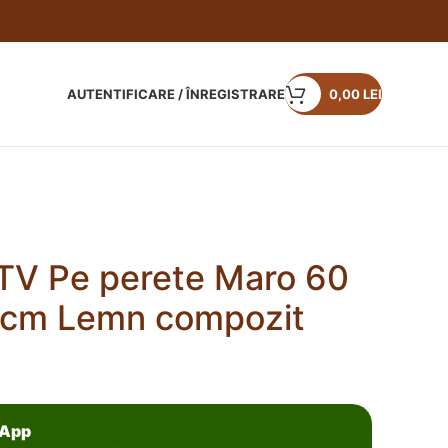
AUTENTIFICARE / ÎNREGISTRARE
0,00
LEI
TV Pe perete Maro 60
5 cm Lemn compozit
sApp