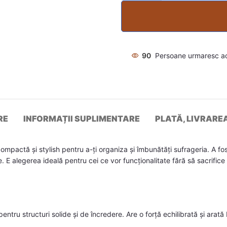
90
Persoane urmaresc a
RE
INFORMAȚII SUPLIMENTARE
PLATĂ, LIVRARE
compactă și stylish pentru a-ți organiza și îmbunătăți sufrageria. A
E alegerea ideală pentru cei ce vor funcționalitate fără să sacrifice e
ntru structuri solide și de încredere. Are o forță echilibrată și arată bi