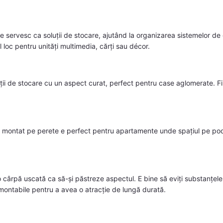
e servesc ca soluții de stocare, ajutând la organizarea sistemelor de di
l loc pentru unități multimedia, cărți sau décor.
ii de stocare cu un aspect curat, perfect pentru case aglomerate. Fi
l montat pe perete e perfect pentru apartamente unde spațiul pe pode
u o cârpă uscată ca să-și păstreze aspectul. E bine să eviți substanțe
emontabile pentru a avea o atracție de lungă durată.