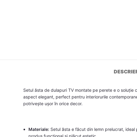
DESCRIE
Setul ăsta de dulapuri TV montate pe perete e o soluție 
aspect elegant, perfect pentru interiorurile contemporane. 
potrivește ușor în orice decor.
Materiale:
Setul ăsta e făcut din lemn prelucrat, ideal pe
produs funcțional și plăcut estetic.