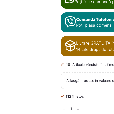
Poți face comandă p
Comandă Telefoni
Poți plasa comenzile
Livrare GRATUITĂ în 
14 zile drept de retu
18
Articole vândute în ultime
Adaugă produse în valoare 
112 în stoc