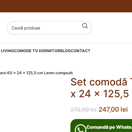
LIVING
COMODE TV DORMITOR
BLOG
CONTACT
aro 60 x 24 x 125,5 cm Lemn compozit
Set comodă 
x 24 x 125,
247,00
lei
275,99
lei
Comandă pe What