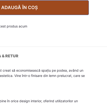
ADAUGĂ ÎN COȘ
cest produs acum
A & RETUR
 fost creat să economisească spațiu pe podea, având un
stetica. Vine într-o finisare din lemn prelucrat, care se
ne în orice design interior, oferind utilizatorilor un