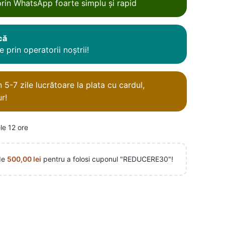
rin WhatsApp foarte simplu și rapid
că
 prin operatorii noștrii!
5-7 zile lucrătoare la plata cu cardul,
r!
le 12 ore
de
500,00
lei
pentru a folosi cuponul "REDUCERE30"!