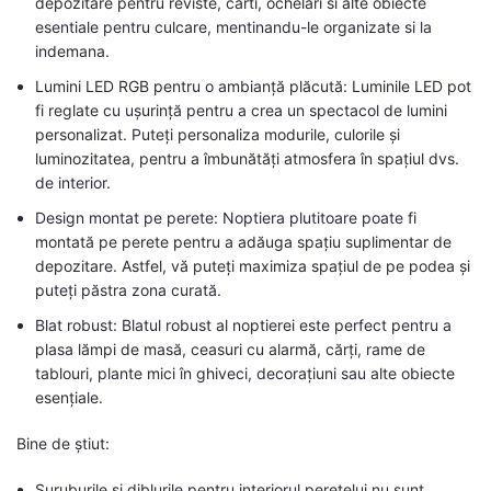
depozitare pentru reviste, carti, ochelari si alte obiecte
esentiale pentru culcare, mentinandu-le organizate si la
indemana.
Lumini LED RGB pentru o ambianță plăcută: Luminile LED pot
fi reglate cu ușurință pentru a crea un spectacol de lumini
personalizat. Puteți personaliza modurile, culorile și
luminozitatea, pentru a îmbunătăți atmosfera în spațiul dvs.
de interior.
Design montat pe perete: Noptiera plutitoare poate fi
montată pe perete pentru a adăuga spațiu suplimentar de
depozitare. Astfel, vă puteți maximiza spațiul de pe podea și
puteți păstra zona curată.
Blat robust: Blatul robust al noptierei este perfect pentru a
plasa lămpi de masă, ceasuri cu alarmă, cărți, rame de
tablouri, plante mici în ghiveci, decorațiuni sau alte obiecte
esențiale.
Bine de știut:
Șuruburile și diblurile pentru interiorul peretelui nu sunt