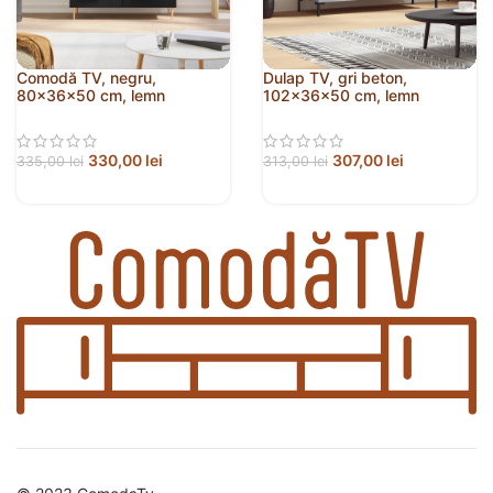
Comodă TV, negru,
Dulap TV, gri beton,
80x36x50 cm, lemn
102x36x50 cm, lemn
prelucrat
prelucrat
330,00
lei
307,00
lei
335,00
lei
313,00
lei