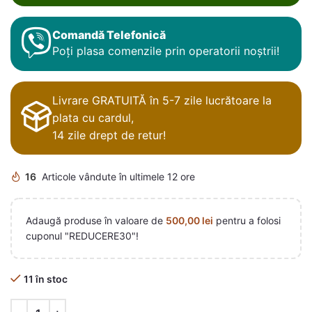
Comandă Telefonică
Poți plasa comenzile prin operatorii noștrii!
Livrare GRATUITĂ în 5-7 zile lucrătoare la
plata cu cardul,
14 zile drept de retur!
16
Articole vândute în ultimele 12 ore
Adaugă produse în valoare de
500,00
lei
pentru a folosi
cuponul "REDUCERE30"!
11 în stoc