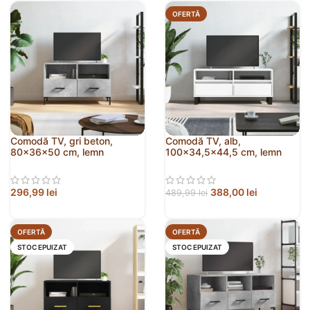
OFERTĂ
Comodă TV, gri beton,
Comodă TV, alb,
80x36x50 cm, lemn
100×34,5×44,5 cm, lemn
compozit
prelucrat
296,99
lei
388,00
lei
489,99
lei
OFERTĂ
OFERTĂ
STOC EPUIZAT
STOC EPUIZAT