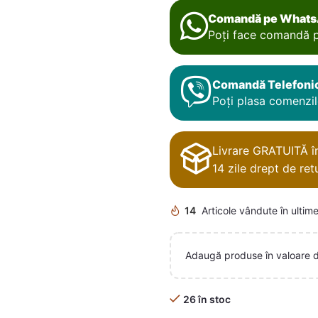
Comandă pe What
Poți face comandă p
Comandă Telefoni
Poți plasa comenzile
Livrare GRATUITĂ în 
14 zile drept de retu
14
Articole vândute în ultime
Adaugă produse în valoare 
26 în stoc