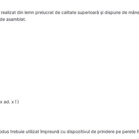
ealizat din lemn prelucrat de calitate superioară și dispune de mâner
 de asamblat.
 ad. x î )
us trebuie utilizat împreună cu dispozitivul de prindere pe perete f