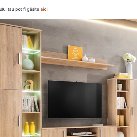
ului tău pot fi găsite
aici