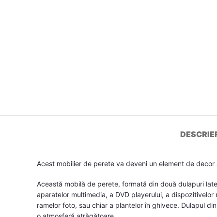
DESCRIE
Acest mobilier de perete va deveni un element de decor a
Această mobilă de perete, formată din două dulapuri later
aparatelor multimedia, a DVD playerului, a dispozitivelor 
ramelor foto, sau chiar a plantelor în ghivece. Dulapul di
o atmosferă atrăgătoare.