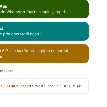
sApp
rin WhatsApp foarte simplu și rapid
că
 prin operatorii noștrii!
5-7 zile lucrătoare la plata cu cardul,
r!
le 12 ore
de
500,00
lei
pentru a folosi cuponul "REDUCERE30"!