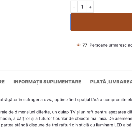
77
Persoane urmaresc a
RE
INFORMAȚII SUPLIMENTARE
PLATĂ, LIVRARE
trăgător în sufrageria dvs., optimizând spațiul fără a compromite el
ale de dimensiuni diferite, un dulap TV și un raft pentru așezarea di
media, a cărților și a tuturor tipurilor de obiecte mai mici. De asemen
n partea stângă dispune de trei rafturi din sticlă cu iluminare LED alb