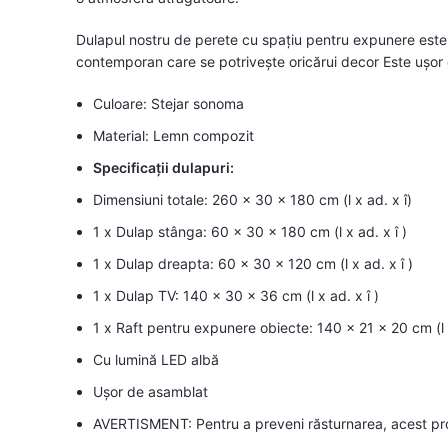
Dulapul nostru de perete cu spațiu pentru expunere este r
contemporan care se potrivește oricărui decor Este ușor
Culoare: Stejar sonoma
Material: Lemn compozit
Specificații dulapuri:
Dimensiuni totale: 260 x 30 x 180 cm (l x ad. x î)
1 x Dulap stânga: 60 x 30 x 180 cm (l x ad. x î )
1 x Dulap dreapta: 60 x 30 x 120 cm (l x ad. x î )
1 x Dulap TV: 140 x 30 x 36 cm (l x ad. x î )
1 x Raft pentru expunere obiecte: 140 x 21 x 20 cm (l x
Cu lumină LED albă
Ușor de asamblat
AVERTISMENT: Pentru a preveni răsturnarea, acest prod