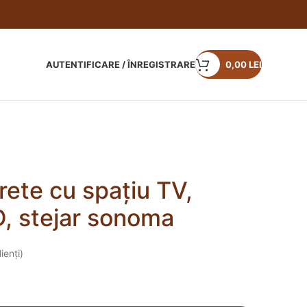
AUTENTIFICARE / ÎNREGISTRARE
0,00
LEI
rete cu spațiu TV,
D, stejar sonoma
ienți)