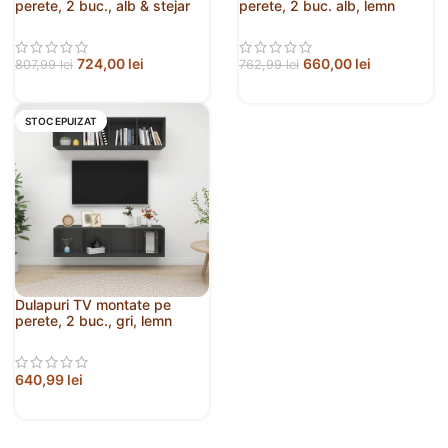
perete, 2 buc., alb & stejar
perete, 2 buc. alb, lemn
sonoma, PAL
prelucrat
724,00
lei
660,00
lei
807,99
lei
762,99
lei
STOC EPUIZAT
Dulapuri TV montate pe
perete, 2 buc., gri, lemn
prelucrat
640,99
lei