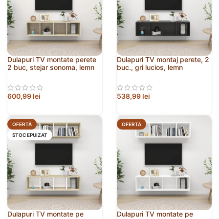
Dulapuri TV montate perete
Dulapuri TV montaj perete, 2
2 buc, stejar sonoma, lemn
buc., gri lucios, lemn
prelucrat
prelucrat
600,99
lei
538,99
lei
OFERTĂ
OFERTĂ
STOC EPUIZAT
Dulapuri TV montate pe
Dulapuri TV montate pe