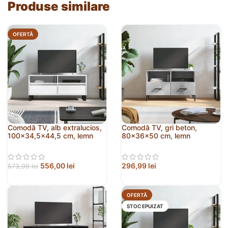
Produse similare
OFERTĂ
Comodă TV, alb extralucios,
Comodă TV, gri beton,
100×34,5×44,5 cm, lemn
80x36x50 cm, lemn
prelucrat
compozit
556,00
lei
296,99
lei
573,99
lei
OFERTĂ
STOC EPUIZAT