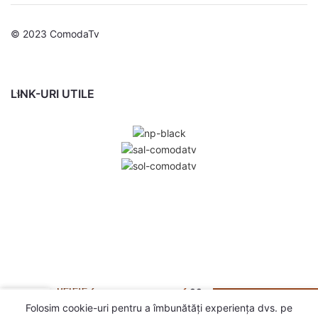
© 2023 ComodaTv
LINK-URI UTILE
Dulapuri
TV
montate
perete 2
92
0
buc, stejar
600,99
lei
în
Folosim cookie-uri pentru a îmbunătăți experiența dvs. pe
sonoma,
stoc
agazin
Contul meu
Coș