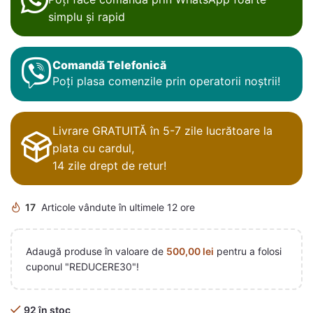
simplu și rapid
Comandă Telefonică
Poți plasa comenzile prin operatorii noștrii!
Livrare GRATUITĂ în 5-7 zile lucrătoare la
plata cu cardul,
14 zile drept de retur!
17
Articole vândute în ultimele 12 ore
Adaugă produse în valoare de
500,00
lei
pentru a folosi
cuponul "REDUCERE30"!
92 în stoc