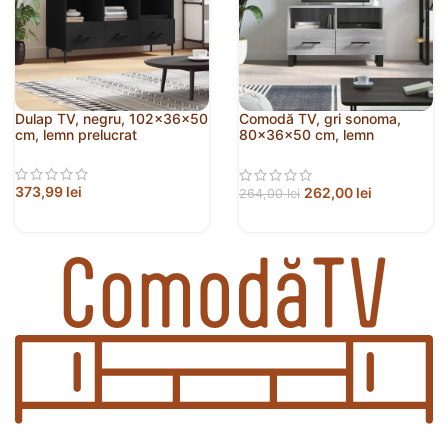
Dulap TV, negru, 102x36x50
Comodă TV, gri sonoma,
cm, lemn prelucrat
80x36x50 cm, lemn
prelucrat
373,99
lei
262,00
lei
264,00
lei