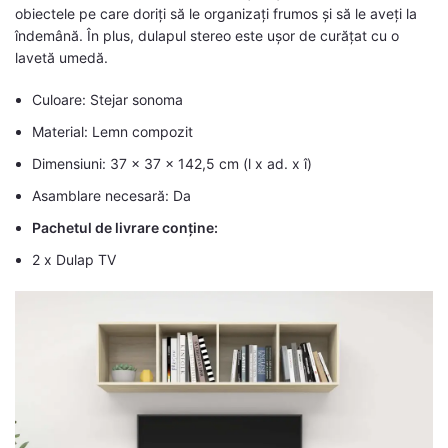
obiectele pe care doriți să le organizați frumos și să le aveți la
îndemână. În plus, dulapul stereo este ușor de curățat cu o
lavetă umedă.
Culoare: Stejar sonoma
Material: Lemn compozit
Dimensiuni: 37 x 37 x 142,5 cm (l x ad. x î)
Asamblare necesară: Da
Pachetul de livrare conține:
2 x Dulap TV