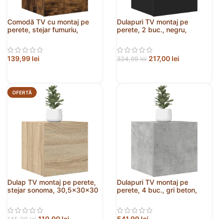
Comodă TV cu montaj pe
Dulapuri TV montaj pe
perete, stejar fumuriu,
perete, 2 buc., negru,
30,5x30x30 cm
30,5x30x30 cm
139,99
lei
217,00
lei
324,99
lei
OFERTĂ
Dulap TV montaj pe perete,
Dulapuri TV montaj pe
stejar sonoma, 30,5x30x30
perete, 4 buc., gri beton,
cm
30,5x30x30 cm
119,00
lei
541,99
lei