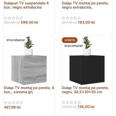
Dulapuri TV suspendate 4
Dulap TV montaj pe perete,
buc. negru extralucios
negru extralucios,
30,5x30x30 cm
30,5x30x30 cm
596,00
lei
183,00
lei
664,99
lei
207,99
lei
STOC EPUIZAT
OFERTĂ
STOC EPUIZAT
Dulap TV montaj pe perete, 4
Dulap TV montaj pe perete,
buc., sonoma gri,
negru, 30,5x30x30 cm
30,5x30x30 cm
136,00
lei
467,99
lei
167,99
lei