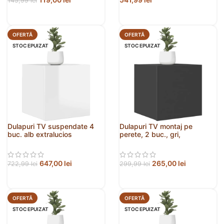
145,99
lei
OFERTĂ
OFERTĂ
STOC EPUIZAT
STOC EPUIZAT
Dulapuri TV suspendate 4
Dulapuri TV montaj pe
buc. alb extralucios
perete, 2 buc., gri,
30,5x30x30 cm
30,5x30x30 cm
647,00
lei
265,00
lei
722,99
lei
299,99
lei
OFERTĂ
OFERTĂ
STOC EPUIZAT
STOC EPUIZAT