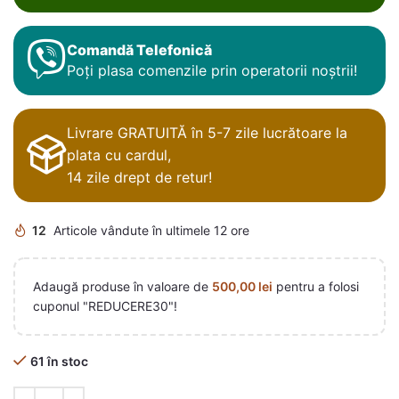
Comandă Telefonică
Poți plasa comenzile prin operatorii noștrii!
Livrare GRATUITĂ în 5-7 zile lucrătoare la
plata cu cardul,
14 zile drept de retur!
12
Articole vândute în ultimele 12 ore
Adaugă produse în valoare de
500,00
lei
pentru a folosi
cuponul "REDUCERE30"!
61 în stoc