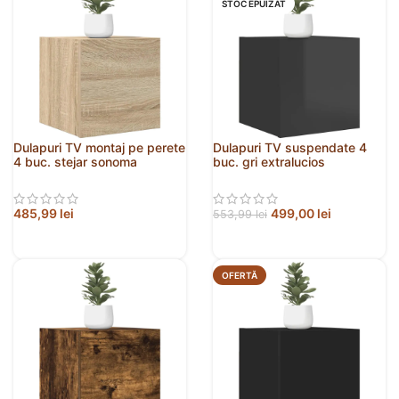
STOC EPUIZAT
Dulapuri TV montaj pe perete
Dulapuri TV suspendate 4
4 buc. stejar sonoma
buc. gri extralucios
30,5x30x30 cm
30,5x30x30 cm
485,99
lei
499,00
lei
553,99
lei
OFERTĂ