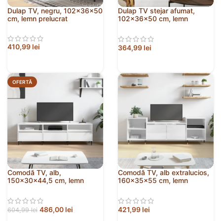
Dulap TV, negru, 102x36x50
Dulap TV stejar afumat,
cm, lemn prelucrat
102x36x50 cm, lemn
prelucrat
410,99
lei
364,99
lei
OFERTĂ
Comodă TV, alb,
Comodă TV, alb extralucios,
150x30x44,5 cm, lemn
160x35x55 cm, lemn
prelucrat
prelucrat
486,00
lei
421,99
lei
604,99
lei