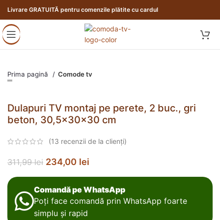
Livrare GRATUITĂ pentru comenzile plătite cu cardul
Prima pagină
Comode tv
Dulapuri TV montaj pe perete, 2 buc., gri
beton, 30,5x30x30 cm
(
13
recenzii de la clienți)
234,00
lei
311,99
lei
Comandă pe WhatsApp
Poți face comandă prin WhatsApp foarte
simplu și rapid