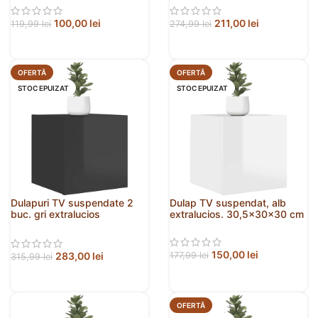
100,00
lei
211,00
lei
119,99
lei
274,99
lei
OFERTĂ
OFERTĂ
STOC EPUIZAT
STOC EPUIZAT
Dulapuri TV suspendate 2
Dulap TV suspendat, alb
buc. gri extralucios
extralucios. 30,5x30x30 cm
30,5x30x30 cm
150,00
lei
283,00
lei
177,99
lei
315,99
lei
OFERTĂ