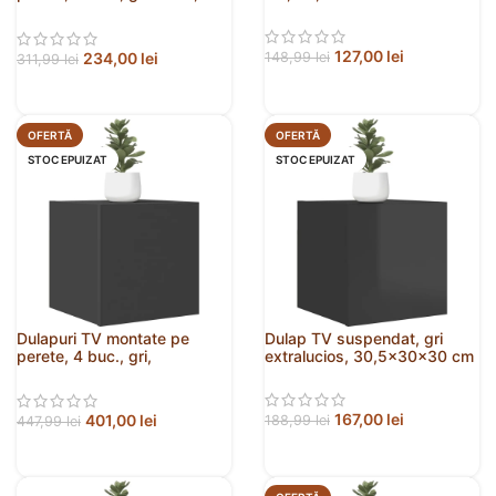
30,5x30x30 cm
127,00
lei
234,00
lei
148,99
lei
311,99
lei
OFERTĂ
OFERTĂ
STOC EPUIZAT
STOC EPUIZAT
Dulapuri TV montate pe
Dulap TV suspendat, gri
perete, 4 buc., gri,
extralucios, 30,5x30x30 cm
30,5x30x30 cm
167,00
lei
401,00
lei
188,99
lei
447,99
lei