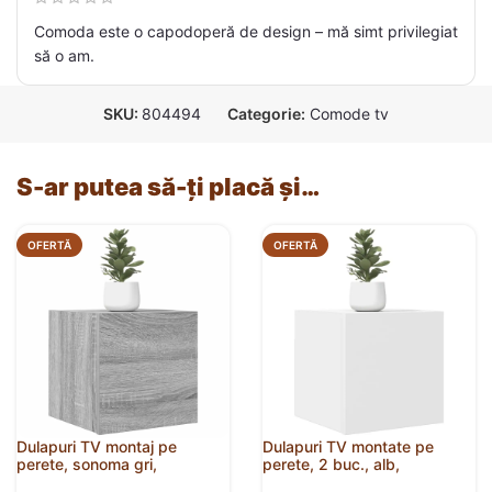
Comoda este o capodoperă de design – mă simt privilegiat
să o am.
SKU:
804494
Categorie:
Comode tv
S-ar putea să-ți placă și…
OFERTĂ
OFERTĂ
Dulapuri TV montaj pe
Dulapuri TV montate pe
perete, sonoma gri,
perete, 2 buc., alb,
30,5x30x30 cm
30,5x30x30 cm