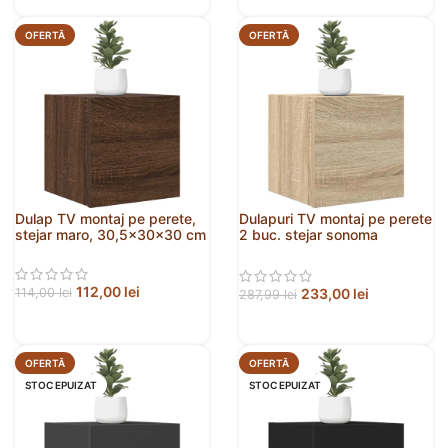
OFERTĂ
OFERTĂ
Dulap TV montaj pe perete,
Dulapuri TV montaj pe perete
stejar maro, 30,5x30x30 cm
2 buc. stejar sonoma
30,5x30x30 cm
112,00
lei
233,00
lei
114,00
lei
287,99
lei
OFERTĂ
OFERTĂ
STOC EPUIZAT
STOC EPUIZAT