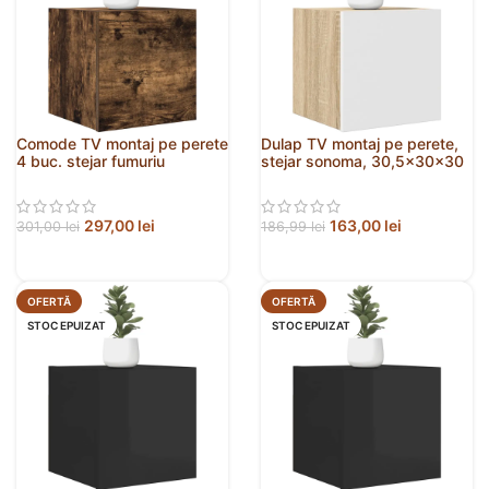
Comode TV montaj pe perete
Dulap TV montaj pe perete,
4 buc. stejar fumuriu
stejar sonoma, 30,5x30x30
30,5x30x30 cm
cm
297,00
lei
163,00
lei
301,00
lei
186,99
lei
OFERTĂ
OFERTĂ
STOC EPUIZAT
STOC EPUIZAT