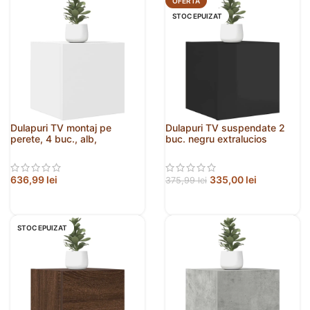
OFERTĂ
STOC EPUIZAT
Dulapuri TV montaj pe
Dulapuri TV suspendate 2
perete, 4 buc., alb,
buc. negru extralucios
30,5x30x30 cm
30,5x30x30 cm
636,99
lei
335,00
lei
375,99
lei
STOC EPUIZAT