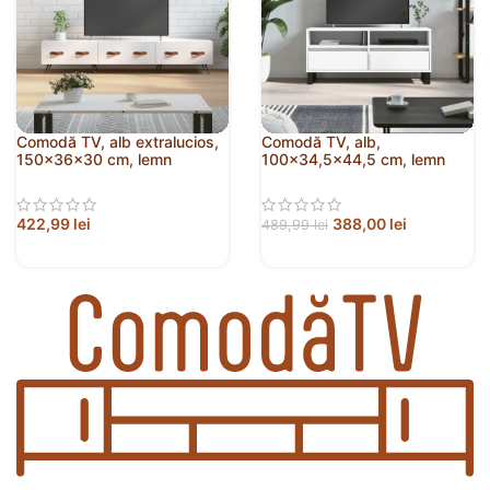
Comodă TV, alb extralucios,
Comodă TV, alb,
150x36x30 cm, lemn
100×34,5×44,5 cm, lemn
prelucrat
prelucrat
422,99
lei
388,00
lei
489,99
lei