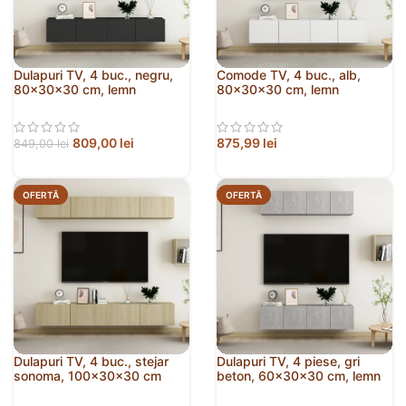
Dulapuri TV, 4 buc., negru,
Comode TV, 4 buc., alb,
80x30x30 cm, lemn
80x30x30 cm, lemn
prelucrat
compozit
809,00
lei
875,99
lei
849,00
lei
OFERTĂ
OFERTĂ
Dulapuri TV, 4 buc., stejar
Dulapuri TV, 4 piese, gri
sonoma, 100x30x30 cm
beton, 60x30x30 cm, lemn
lemn prelucrat
prelucrat