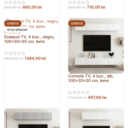
860,00
lei
716,00
lei
878,99
lei
900,99
lei
OFERTĂ
OFERTĂ
STOC EPUIZAT
Dulapuri TV, 4 buc., negru,
100x30x30 cm, lemn
prelucrat
1384,00
lei
1803,99
lei
Comode TV, 4 buc., alb,
100x30x30 cm, lemn
prelucrat
997,00
lei
1143,99
lei