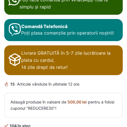
simplu și rapid
Comandă Telefonică
Poți plasa comenzile prin operatorii noștrii!
Livrare GRATUITĂ în 5-7 zile lucrătoare la
plata cu cardul,
14 zile drept de retur!
15
Articole vândute în ultimele 12 ore
Adaugă produse în valoare de
500,00
lei
pentru a folosi
cuponul "REDUCERE30"!
104 în stoc