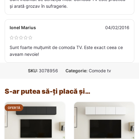
și arată grozav în sufragerie.
Ionel Marius
04/02/2016
Sunt foarte mulțumit de comoda TV. Este exact ceea ce
aveam nevoie!
SKU:
3078956
Categorie:
Comode tv
S-ar putea să-ți placă și…
OFERTĂ