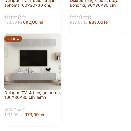
Dulapuri TV, 4 buc., stejar
Dulapuri TV, 4 buc., stejar
sonoma, 60x30x30 cm,
sonoma, 80x30x30 cm,
lemn prelucrat
lemn compozit
692,00
lei
833,00
lei
793,99
lei
928,99
lei
OFERTĂ
Dulapuri TV, 4 buc, gri beton,
100x30x30 cm, lemn
prelucrat
973,00
lei
1196,99
lei