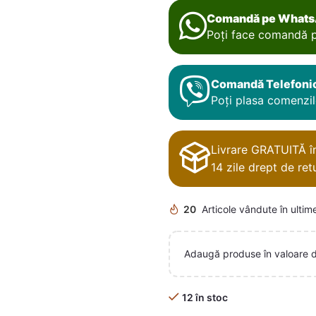
Comandă pe What
Poți face comandă p
Comandă Telefoni
Poți plasa comenzile
Livrare GRATUITĂ în 
14 zile drept de retu
20
Articole vândute în ultim
Adaugă produse în valoare 
12 în stoc