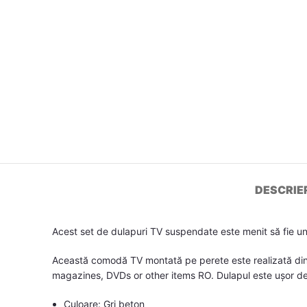
DESCRIE
Acest set de dulapuri TV suspendate este menit să fie un 
Această comodă TV montată pe perete este realizată din le
magazines, DVDs or other items RO. Dulapul este ușor d
Culoare: Gri beton