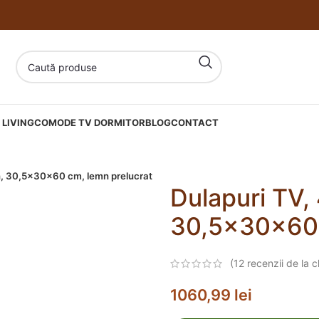
LIVING
COMODE TV DORMITOR
BLOG
CONTACT
on, 30,5x30x60 cm, lemn prelucrat
Dulapuri TV, 
30,5x30x60 
(
12
recenzii de la cl
1060,99
lei