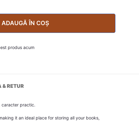
ADAUGĂ ÎN COȘ
cest produs acum
A & RETUR
 caracter practic.
king it an ideal place for storing all your books,