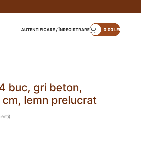
AUTENTIFICARE / ÎNREGISTRARE
0,00
LEI
4 buc, gri beton,
cm, lemn prelucrat
ienți)