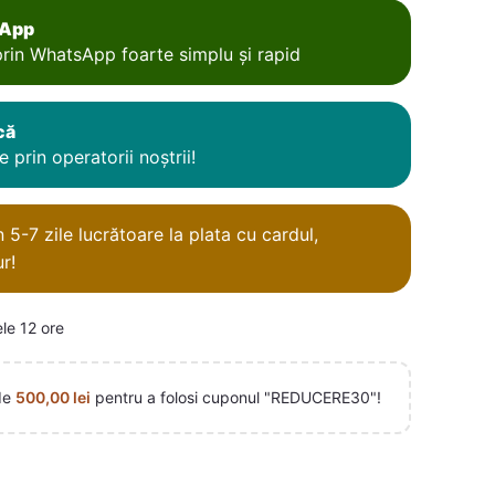
sApp
rin WhatsApp foarte simplu și rapid
că
 prin operatorii noștrii!
5-7 zile lucrătoare la plata cu cardul,
r!
ele 12 ore
de
500,00
lei
pentru a folosi cuponul "REDUCERE30"!