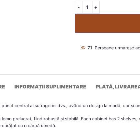
71
Persoane urmaresc a
RE
INFORMAȚII SUPLIMENTARE
PLATĂ, LIVRARE
punct central al sufrageriei dvs., având un design la modă, dar și un
mn prelucrat, fiind robustă și stabilă. Each cabinet has 2 shelves, ma
e curățat cu o cârpă umedă.