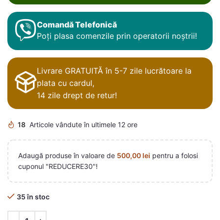
Comandă Telefonică
Poți plasa comenzile prin operatorii noștrii!
Livrare GRATUITĂ în 5-7 zile lucrătoare la
plata cu cardul,
14 zile drept de retur!
18
Articole vândute în ultimele 12 ore
Adaugă produse în valoare de
500,00
lei
pentru a folosi
cuponul "REDUCERE30"!
35 în stoc