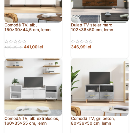
Comodă TV, alb,
Dulap TV stejar maro
150x30x44,5 cm, lemn
102x36x50 cm, lemn
prelucrat
prelucrat
441,00
lei
346,99
lei
496,99
lei
Comodă TV, alb extralucios,
Comodă TV, gri beton,
160x35x55 cm, lemn
80x36x50 cm, lemn
prelucrat
compozit