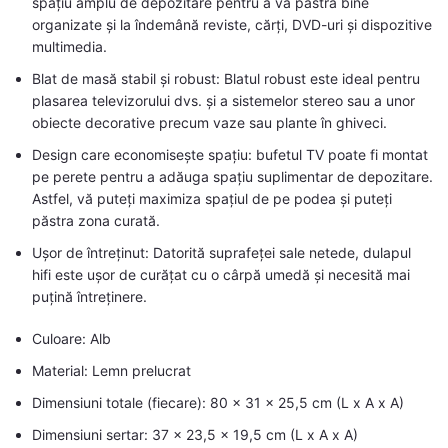
spațiu amplu de depozitare pentru a vă păstra bine
organizate și la îndemână reviste, cărți, DVD-uri și dispozitive
multimedia.
Blat de masă stabil și robust: Blatul robust este ideal pentru
plasarea televizorului dvs. și a sistemelor stereo sau a unor
obiecte decorative precum vaze sau plante în ghiveci.
Design care economisește spațiu: bufetul TV poate fi montat
pe perete pentru a adăuga spațiu suplimentar de depozitare.
Astfel, vă puteți maximiza spațiul de pe podea și puteți
păstra zona curată.
Ușor de întreținut: Datorită suprafeței sale netede, dulapul
hifi este ușor de curățat cu o cârpă umedă și necesită mai
puțină întreținere.
Culoare: Alb
Material: Lemn prelucrat
Dimensiuni totale (fiecare): 80 x 31 x 25,5 cm (L x A x A)
Dimensiuni sertar: 37 x 23,5 x 19,5 cm (L x A x A)