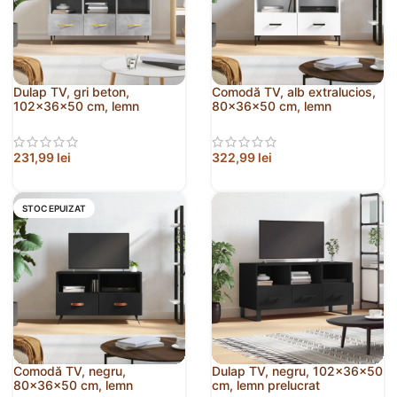
Dulap TV, gri beton,
Comodă TV, alb extralucios,
102x36x50 cm, lemn
80x36x50 cm, lemn
prelucrat
prelucrat
231,99
lei
322,99
lei
STOC EPUIZAT
Comodă TV, negru,
Dulap TV, negru, 102x36x50
80x36x50 cm, lemn
cm, lemn prelucrat