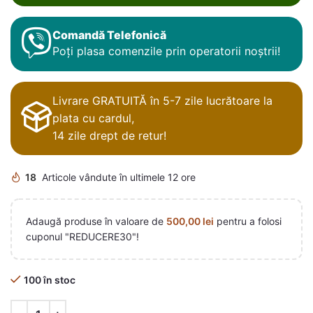
Comandă Telefonică
Poți plasa comenzile prin operatorii noștrii!
Livrare GRATUITĂ în 5-7 zile lucrătoare la
plata cu cardul,
14 zile drept de retur!
18
Articole vândute în ultimele 12 ore
Adaugă produse în valoare de
500,00
lei
pentru a folosi
cuponul "REDUCERE30"!
100 în stoc