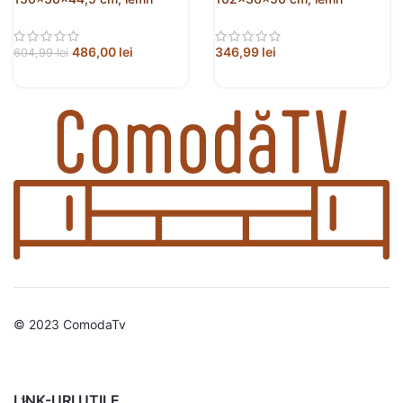
prelucrat
prelucrat
486,00
lei
346,99
lei
604,99
lei
© 2023 ComodaTv
LINK-URI UTILE