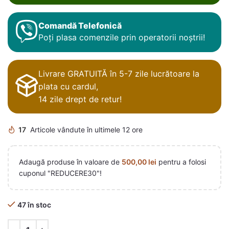
Comandă Telefonică
Poți plasa comenzile prin operatorii noștrii!
Livrare GRATUITĂ în 5-7 zile lucrătoare la
plata cu cardul,
14 zile drept de retur!
17
Articole vândute în ultimele 12 ore
Adaugă produse în valoare de
500,00
lei
pentru a folosi
cuponul "REDUCERE30"!
47 în stoc