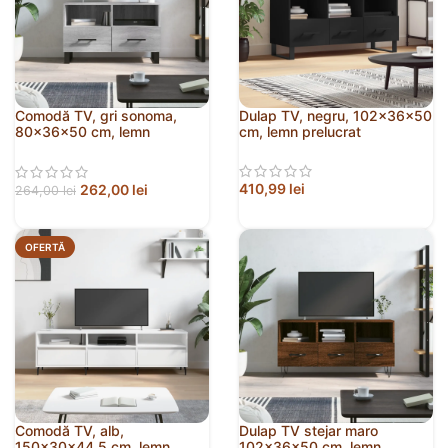
Comodă TV, gri sonoma,
Dulap TV, negru, 102x36x50
80x36x50 cm, lemn
cm, lemn prelucrat
prelucrat
410,99
lei
262,00
lei
264,00
lei
OFERTĂ
Comodă TV, alb,
Dulap TV stejar maro
150x30x44,5 cm, lemn
102x36x50 cm, lemn