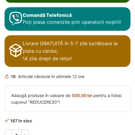
Comandă Telefonică
Poți plasa comenzile prin operatorii noștrii!
Livrare GRATUITĂ în 5-7 zile lucrătoare la
plata cu cardul,
14 zile drept de retur!
16
Articole vândute în ultimele 12 ore
Adaugă produse în valoare de
500,00
lei
pentru a folosi
cuponul "REDUCERE30"!
167 în stoc