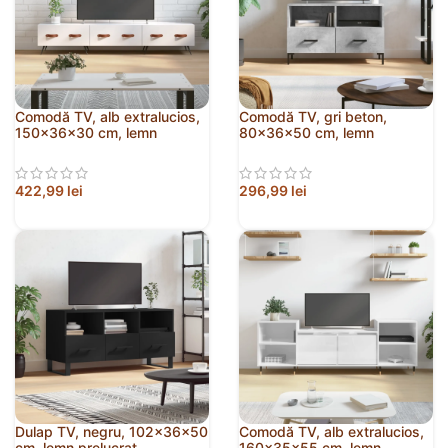
Comodă TV, alb extralucios,
Comodă TV, gri beton,
150x36x30 cm, lemn
80x36x50 cm, lemn
prelucrat
compozit
422,99
lei
296,99
lei
Dulap TV, negru, 102x36x50
Comodă TV, alb extralucios,
cm, lemn prelucrat
160x35x55 cm, lemn