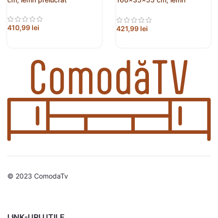
prelucrat
410,99
lei
421,99
lei
© 2023 ComodaTv
LINK-URI UTILE