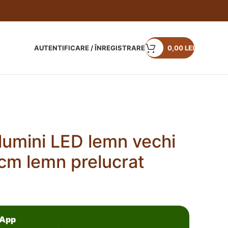
AUTENTIFICARE / ÎNREGISTRARE
0,00
LEI
lumini LED lemn vechi
m lemn prelucrat
sApp