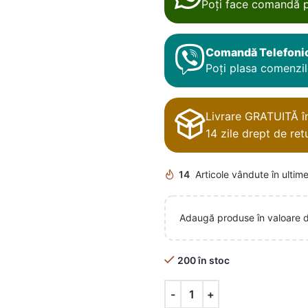
Poți face comandă p
Comandă Telefoni
Poți plasa comenzile
Livrare GRATUITĂ în 
14 zile drept de retu
14
Articole vândute în ultime
Adaugă produse în valoare 
200 în stoc