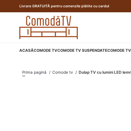
Livrare GRATUITĂ pentru comenzile plătite cu cardul
ACASĂ
COMODE TV
COMODE TV SUSPENDATE
COMODE TV 
Prima pagină
Comode tv
Dulap TV cu lumini LED lem