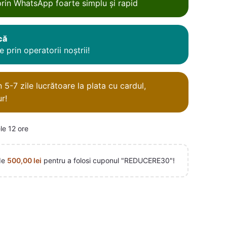
rin WhatsApp foarte simplu și rapid
că
 prin operatorii noștrii!
5-7 zile lucrătoare la plata cu cardul,
r!
le 12 ore
de
500,00
lei
pentru a folosi cuponul "REDUCERE30"!