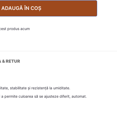
ADAUGĂ ÎN COȘ
cest produs acum
A & RETUR
te, stabilitate și rezistență la umiditate.
a permite culoarea să se ajusteze diferit, automat.