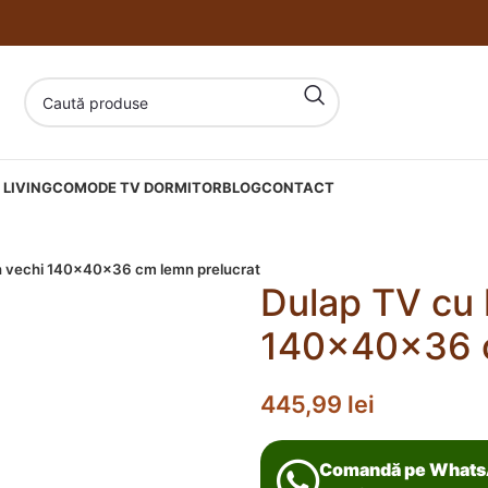
LIVING
COMODE TV DORMITOR
BLOG
CONTACT
n vechi 140x40x36 cm lemn prelucrat
Dulap TV cu 
140x40x36 c
445,99
lei
Comandă pe What