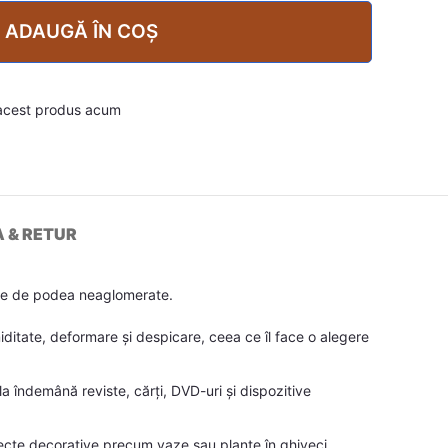
ADAUGĂ ÎN COȘ
acest produs acum
A & RETUR
țele de podea neaglomerate.
miditate, deformare și despicare, ceea ce îl face o alegere
 îndemână reviste, cărți, DVD-uri și dispozitive
biecte decorative precum vaze sau plante în ghiveci.