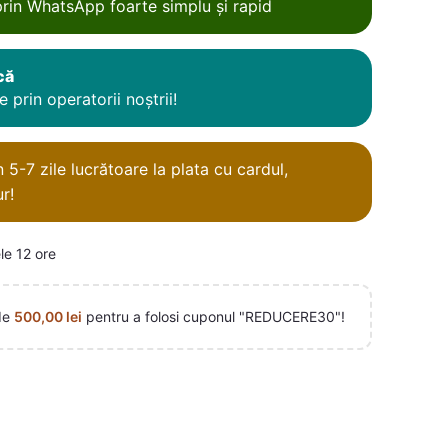
rin WhatsApp foarte simplu și rapid
că
 prin operatorii noștrii!
5-7 zile lucrătoare la plata cu cardul,
r!
le 12 ore
de
500,00
lei
pentru a folosi cuponul "REDUCERE30"!