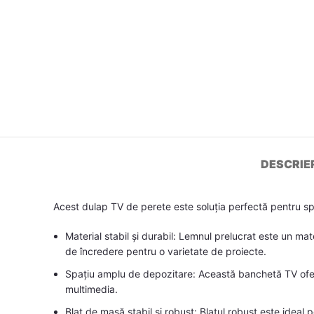
DESCRIE
Acest dulap TV de perete este soluția perfectă pentru sp
Material stabil și durabil: Lemnul prelucrat este un mat
de încredere pentru o varietate de proiecte.
Spațiu amplu de depozitare: Această banchetă TV oferă
multimedia.
Blat de masă stabil și robust: Blatul robust este ideal