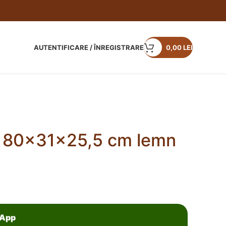
AUTENTIFICARE / ÎNREGISTRARE
0,00
LEI
b 80x31x25,5 cm lemn
sApp