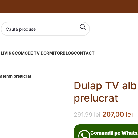
LIVING
COMODE TV DORMITOR
BLOG
CONTACT
 lemn prelucrat
Dulap TV al
prelucrat
207,00
lei
291,99
lei
Comandă pe What