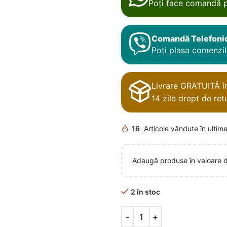
Poți face comandă p
Comandă Telefoni
Poți plasa comenzile
Livrare GRATUITĂ în 
14 zile drept de retu
16
Articole vândute în ultime
Adaugă produse în valoare 
2 în stoc