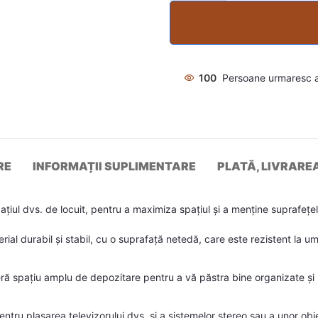
100
Persoane urmaresc 
RE
INFORMAȚII SUPLIMENTARE
PLATĂ, LIVRARE
ațiul dvs. de locuit, pentru a maximiza spațiul și a menține suprafe
erial durabil și stabil, cu o suprafață netedă, care este rezistent la u
 spațiu amplu de depozitare pentru a vă păstra bine organizate și la
 pentru plasarea televizorului dvs. și a sistemelor stereo sau a unor o