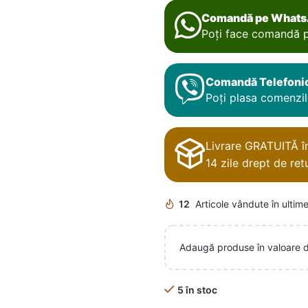
Comandă pe What
Poți face comandă p
Comandă Telefoni
Poți plasa comenzile
Livrare GRATUITĂ în 
14 zile drept de retu
12
Articole vândute în ultime
Adaugă produse în valoare 
5 în stoc