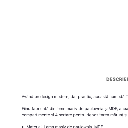
DESCRIE
Având un design modern, dar practic, această comodă TV 
Fiind fabricată din lemn masiv de paulownia și MDF, ace
compartimente și 4 sertare pentru depozitarea mărunțișuril
Material: Lemn masiv de paulownia, MDF