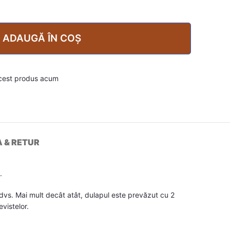
ADAUGĂ ÎN COȘ
cest produs acum
A & RETUR
.
vs. Mai mult decât atât, dulapul este prevăzut cu 2
vistelor.