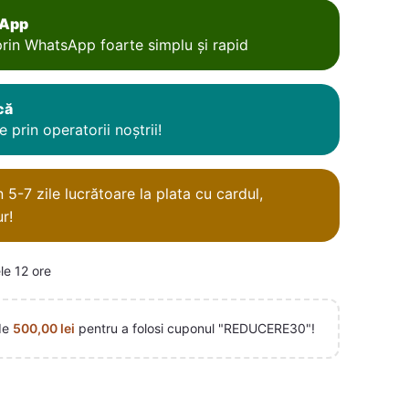
sApp
rin WhatsApp foarte simplu și rapid
că
 prin operatorii noștrii!
5-7 zile lucrătoare la plata cu cardul,
r!
le 12 ore
de
500,00
lei
pentru a folosi cuponul "REDUCERE30"!