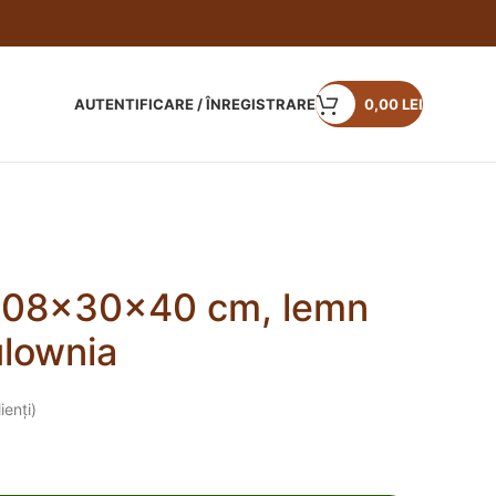
AUTENTIFICARE / ÎNREGISTRARE
0,00
LEI
108x30x40 cm, lemn
ulownia
ienți)