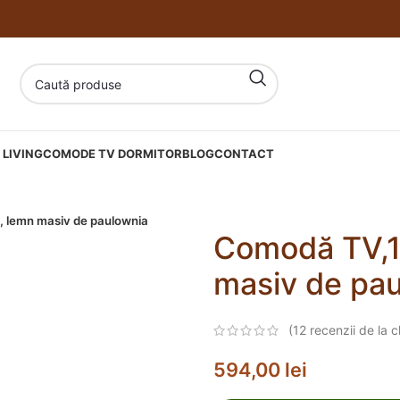
LIVING
COMODE TV DORMITOR
BLOG
CONTACT
lemn masiv de paulownia
Comodă TV,
masiv de pa
(
12
recenzii de la cl
594,00
lei