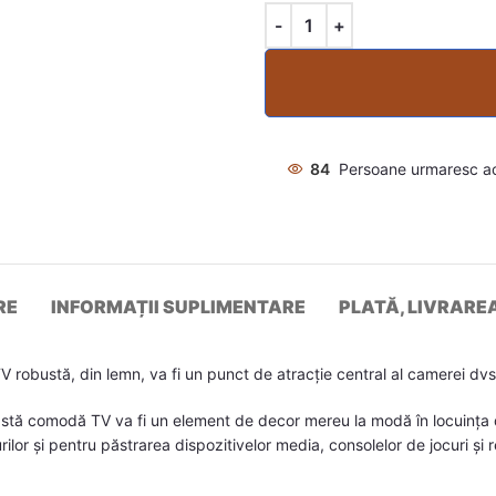
84
Persoane urmaresc a
RE
INFORMAȚII SUPLIMENTARE
PLATĂ, LIVRARE
robustă, din lemn, va fi un punct de atracție central al camerei dvs
astă comodă TV va fi un element de decor mereu la modă în locuința d
or și pentru păstrarea dispozitivelor media, consolelor de jocuri și re