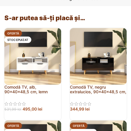
S-ar putea să-ți placă și…
OFERTĂ
STOC EPUIZAT
Comodă TV, alb,
Comodă TV, negru
90x40x48,5 cm, lemn
extralucios, 90x40x48,5 cm,
prelucrat
lemn prelucrat
495,00
lei
344,99
lei
531,99
lei
OFERTĂ
OFERTĂ