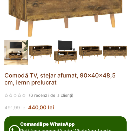
Comodă TV, stejar afumat, 90x40x48,5
cm, lemn prelucrat
(
6
recenzii de la clienți)
440,00
lei
491,99
lei
Comandă pe WhatsApp
Poți face comandă prin WhatsApp foarte