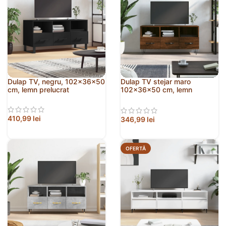
Dulap TV, negru, 102x36x50
Dulap TV stejar maro
cm, lemn prelucrat
102x36x50 cm, lemn
prelucrat
410,99
lei
346,99
lei
OFERTĂ