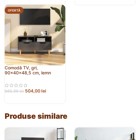
OFERTĂ
Comodă TV, gri,
90x40x48,5 cm, lemn
prelucrat
504,00
lei
565,99
lei
Produse similare