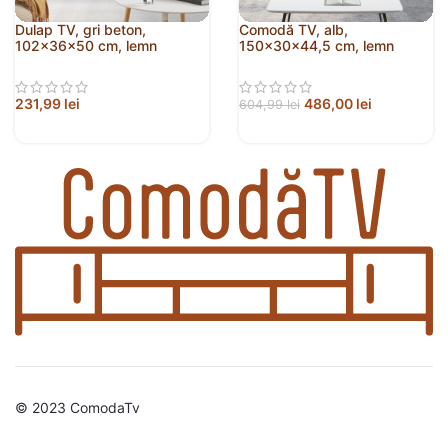
Dulap TV, gri beton,
Comodă TV, alb,
102x36x50 cm, lemn
150x30x44,5 cm, lemn
prelucrat
prelucrat
231,99
lei
486,00
lei
604,99
lei
© 2023 ComodaTv