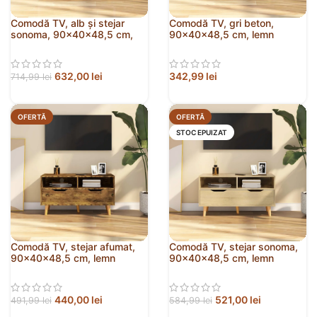
Comodă TV, alb și stejar
Comodă TV, gri beton,
sonoma, 90x40x48,5 cm,
90x40x48,5 cm, lemn
lemn prelucrat
prelucrat
632,00
lei
342,99
lei
714,99
lei
OFERTĂ
OFERTĂ
STOC EPUIZAT
Comodă TV, stejar afumat,
Comodă TV, stejar sonoma,
90x40x48,5 cm, lemn
90x40x48,5 cm, lemn
prelucrat
prelucrat
440,00
lei
521,00
lei
491,99
lei
584,99
lei