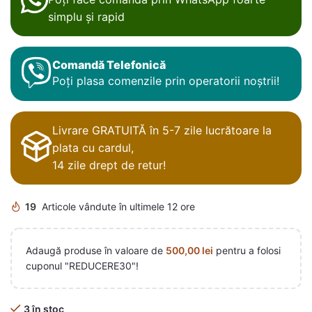
simplu și rapid
Comandă Telefonică
Poți plasa comenzile prin operatorii noștrii!
Livrare GRATUITĂ în 5-7 zile lucrătoare la
plata cu cardul,
14 zile drept de retur!
19
Articole vândute în ultimele 12 ore
Adaugă produse în valoare de
500,00
lei
pentru a folosi
cuponul "REDUCERE30"!
3 în stoc