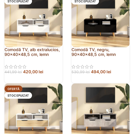
STOC EPUIZAT
STOC EPUIZAT
Comodă TV, alb extralucios,
Comodă TV, negru,
90x40x48,5 cm, lemn
90x40x48,5 cm, lemn
prelucrat
prelucrat
420,00
lei
494,00
lei
441,99
lei
530,99
lei
OFERTĂ
STOC EPUIZAT