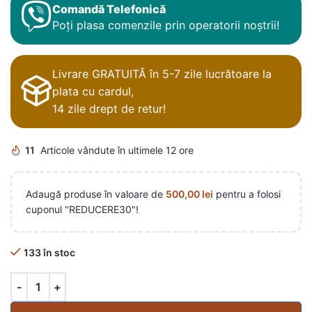
Comandă Telefonică
Poți plasa comenzile prin operatorii noștrii!
Livrare GRATUITĂ în 5-7 zile lucrătoare la
plata cu cardul,
14 zile drept de retur!
11
Articole vândute în ultimele 12 ore
Adaugă produse în valoare de
500,00
lei
pentru a folosi
cuponul "REDUCERE30"!
133 în stoc