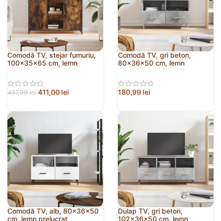
Comodă TV, stejar fumuriu,
Comodă TV, gri beton,
100x35x65 cm, lemn
80x36x50 cm, lemn
compozit
compozit
411,00
lei
180,99
lei
497,99
lei
Comodă TV, alb, 80x36x50
Dulap TV, gri beton,
cm, lemn prelucrat
102x36x50 cm, lemn