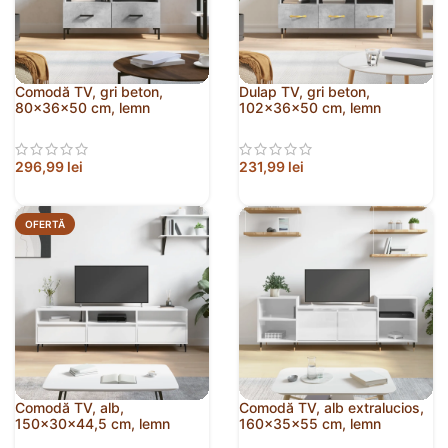
Comodă TV, gri beton,
Dulap TV, gri beton,
80x36x50 cm, lemn
102x36x50 cm, lemn
compozit
prelucrat
296,99
lei
231,99
lei
OFERTĂ
Comodă TV, alb,
Comodă TV, alb extralucios,
150x30x44,5 cm, lemn
160x35x55 cm, lemn
prelucrat
prelucrat