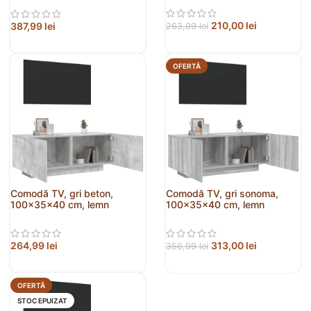
210,00
lei
387,99
lei
263,99
lei
OFERTĂ
Comodă TV, gri beton,
Comodă TV, gri sonoma,
100x35x40 cm, lemn
100x35x40 cm, lemn
prelucrat
prelucrat
264,99
lei
313,00
lei
356,99
lei
OFERTĂ
STOC EPUIZAT