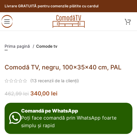
Livrare GRATUITĂ pentru comenzile plătite cu cardul
Prima pagină
Comode tv
Comodă TV, negru, 100x35x40 cm, PAL
(
13
recenzii de la clienți)
340,00
lei
462,99
lei
Comandă pe WhatsApp
Poți face comandă prin WhatsApp foarte
simplu și rapid