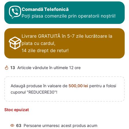
Comandă Telefonică
Poți plasa comenzile prin operatorii noștrii!
Livrare GRATUITĂ în 5-7 zile lucrătoare la
plata cu cardul,
14 zile drept de retur!
13
Articole vândute în ultimele 12 ore
Adaugă produse în valoare de
500,00
lei
pentru a folosi
cuponul "REDUCERE30"!
Stoc epuizat
63
Persoane urmaresc acest produs acum