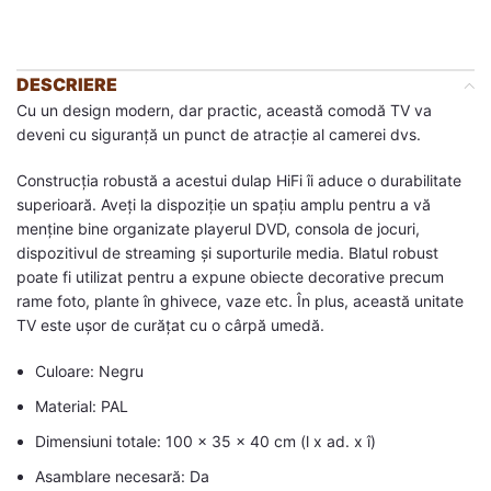
DESCRIERE
Cu un design modern, dar practic, această comodă TV va
deveni cu siguranță un punct de atracție al camerei dvs.
Construcția robustă a acestui dulap HiFi îi aduce o durabilitate
superioară. Aveți la dispoziție un spațiu amplu pentru a vă
menține bine organizate playerul DVD, consola de jocuri,
dispozitivul de streaming și suporturile media. Blatul robust
poate fi utilizat pentru a expune obiecte decorative precum
rame foto, plante în ghivece, vaze etc. În plus, această unitate
TV este ușor de curățat cu o cârpă umedă.
Culoare: Negru
Material: PAL
Dimensiuni totale: 100 x 35 x 40 cm (l x ad. x î)
Asamblare necesară: Da