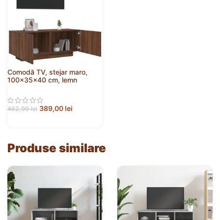
Comodă TV, stejar maro,
100x35x40 cm, lemn
prelucrat
389,00
lei
462,99
lei
Produse similare