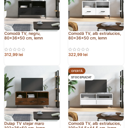
Comodă TV, negru,
Comodă TV, alb extralucios,
80x36x50 cm, lemn
80x36x50 cm, lemn
prelucrat
prelucrat
312,99
lei
322,99
lei
OFERTĂ
STOC EPUIZAT
Dulap TV stejar maro
Comodă TV, alb extralucios,
102x36x50 cm, lemn
100×34,5×44,5 cm, lemn