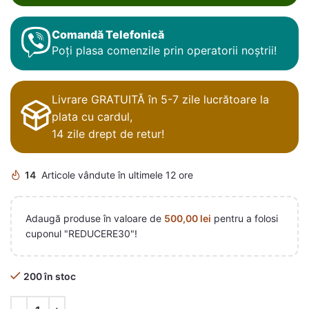
Comandă Telefonică
Poți plasa comenzile prin operatorii noștrii!
Livrare GRATUITĂ în 5-7 zile lucrătoare la
plata cu cardul,
14 zile drept de retur!
14
Articole vândute în ultimele 12 ore
Adaugă produse în valoare de
500,00
lei
pentru a folosi
cuponul "REDUCERE30"!
200 în stoc