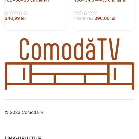
prelucrat
prelucrat
346,99
lei
396,00
lei
438,99
lei
© 2023 ComodaTv
LINK-URI UTILE