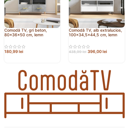
Comodă TV, gri beton,
Comodă TV, alb extralucios,
80x36x50 cm, lemn
100×34,5×44,5 cm, lemn
compozit
prelucrat
180,99
lei
396,00
lei
438,99
lei