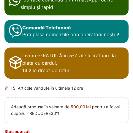
simplu și rapid
Comandă Telefonică
Poți plasa comenzile prin operatorii noștrii!
Livrare GRATUITĂ în 5-7 zile lucrătoare la
plata cu cardul,
14 zile drept de retur!
15
Articole vândute în ultimele 12 ore
Adaugă produse în valoare de
500,00
lei
pentru a folosi
cuponul "REDUCERE30"!
Stoc epuizat