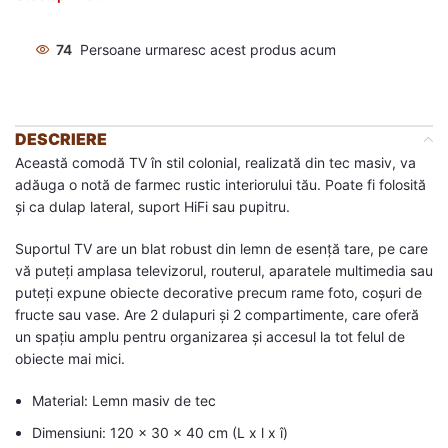
74
Persoane urmaresc acest produs acum
DESCRIERE
Această comodă TV în stil colonial, realizată din tec masiv, va
adăuga o notă de farmec rustic interiorului tău. Poate fi folosită
și ca dulap lateral, suport HiFi sau pupitru.
Suportul TV are un blat robust din lemn de esență tare, pe care
vă puteți amplasa televizorul, routerul, aparatele multimedia sau
puteți expune obiecte decorative precum rame foto, coșuri de
fructe sau vase. Are 2 dulapuri și 2 compartimente, care oferă
un spațiu amplu pentru organizarea și accesul la tot felul de
obiecte mai mici.
Material: Lemn masiv de tec
Dimensiuni: 120 x 30 x 40 cm (L x l x î)