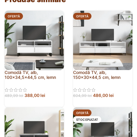
OFERTĂ
OFERTĂ
Comodă TV, alb,
Comodă TV, alb,
100×34,5×44,5 cm, lemn
150x30x44,5 cm, lemn
prelucrat
prelucrat
388,00
lei
486,00
lei
489,99
lei
604,99
lei
OFERTĂ
STOC EPUIZAT