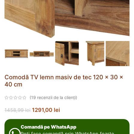
Comodă TV lemn masiv de tec 120 x 30 x
40 cm
(
19
recenzii de la clienți)
1291,00
lei
1458,99
lei
Comandă pe WhatsApp
Poți face comandă prin WhatsApp foarte