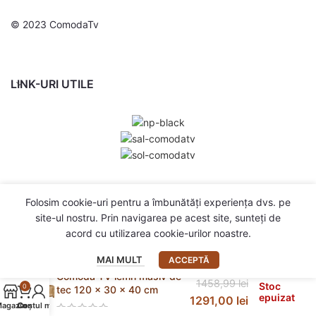
© 2023 ComodaTv
LINK-URI UTILE
Folosim cookie-uri pentru a îmbunătăți experiența dvs. pe
site-ul nostru. Prin navigarea pe acest site, sunteți de
acord cu utilizarea cookie-urilor noastre.
MAI MULT
ACCEPTĂ
Comodă TV lemn masiv de
1458,99
lei
Stoc
0
tec 120 x 30 x 40 cm
epuizat
1291,00
lei
agazin
Contul meu
Coș