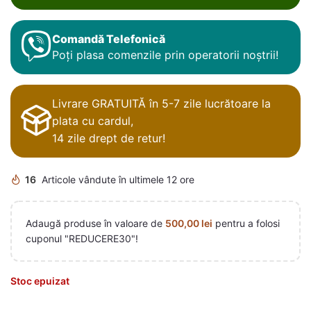
Comandă Telefonică
Poți plasa comenzile prin operatorii noștrii!
Livrare GRATUITĂ în 5-7 zile lucrătoare la
plata cu cardul,
14 zile drept de retur!
16
Articole vândute în ultimele 12 ore
Adaugă produse în valoare de
500,00
lei
pentru a folosi
cuponul "REDUCERE30"!
Stoc epuizat