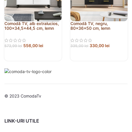
Comodă TV, alb extralucios,
Comodă TV, negru,
100×34,5×44,5 cm, lemn
80x36x50 cm, lemn
prelucrat
prelucrat
556,00
lei
330,00
lei
573,99
lei
335,00
lei
© 2023 ComodaTv
LINK-URI UTILE