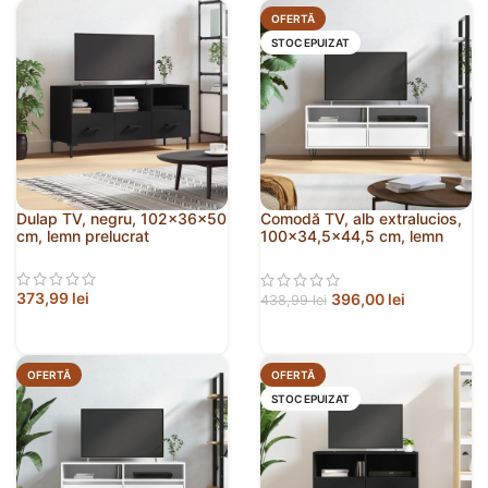
OFERTĂ
STOC EPUIZAT
Dulap TV, negru, 102x36x50
Comodă TV, alb extralucios,
cm, lemn prelucrat
100×34,5×44,5 cm, lemn
prelucrat
373,99
lei
396,00
lei
438,99
lei
OFERTĂ
OFERTĂ
STOC EPUIZAT