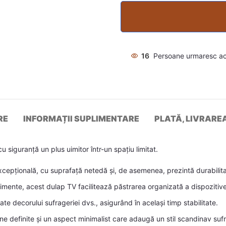
16
Persoane urmaresc a
RE
INFORMAȚII SUPLIMENTARE
PLATĂ, LIVRARE
 siguranță un plus uimitor într-un spațiu limitat.
cepțională, cu suprafață netedă și, de asemenea, prezintă durabilitate,
ente, acest dulap TV facilitează păstrarea organizată a dispozitivelo
ate decorului sufrageriei dvs., asigurând în același timp stabilitate.
ine definite și un aspect minimalist care adaugă un stil scandinav sufr