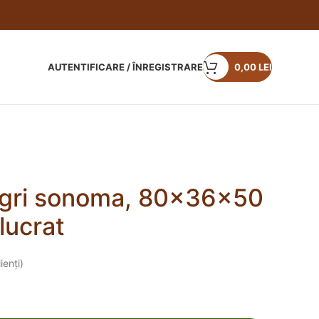
AUTENTIFICARE / ÎNREGISTRARE
0,00
LEI
gri sonoma, 80x36x50
lucrat
ienți)