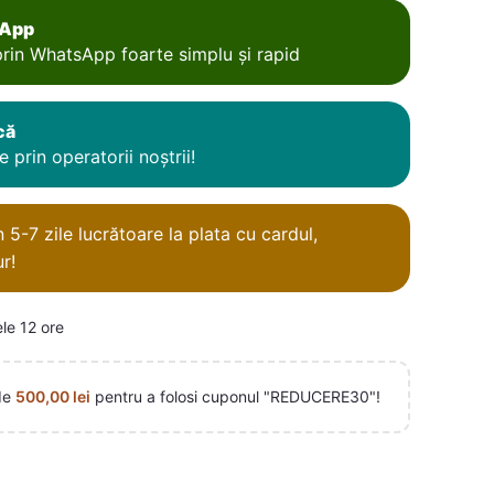
sApp
rin WhatsApp foarte simplu și rapid
că
 prin operatorii noștrii!
5-7 zile lucrătoare la plata cu cardul,
r!
ele 12 ore
de
500,00
lei
pentru a folosi cuponul "REDUCERE30"!