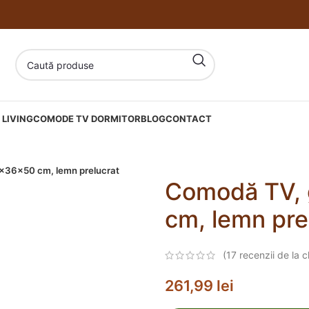
LIVING
COMODE TV DORMITOR
BLOG
CONTACT
x36x50 cm, lemn prelucrat
Comodă TV, 
cm, lemn pre
(
17
recenzii de la cl
261,99
lei