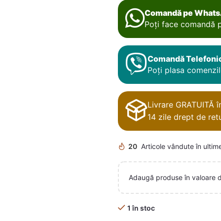
Comandă pe What
Poți face comandă p
Comandă Telefoni
Poți plasa comenzile
Livrare GRATUITĂ în 
14 zile drept de retu
20
Articole vândute în ultim
Adaugă produse în valoare 
1 în stoc