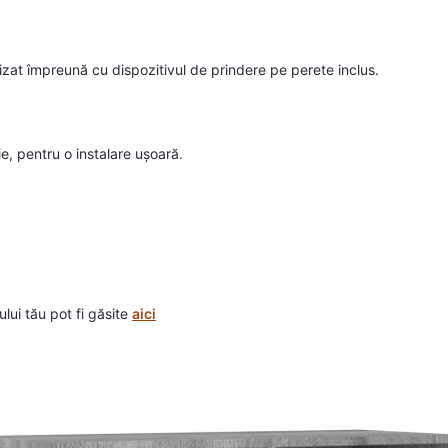
izat împreună cu dispozitivul de prindere pe perete inclus.
, pentru o instalare ușoară.
ului tău pot fi găsite
aici