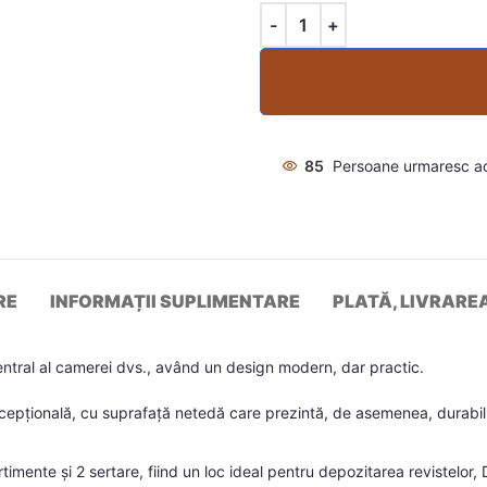
85
Persoane urmaresc a
RE
INFORMAȚII SUPLIMENTARE
PLATĂ, LIVRARE
ntral al camerei dvs., având un design modern, dar practic.
cepțională, cu suprafață netedă care prezintă, de asemenea, durabilita
ente și 2 sertare, fiind un loc ideal pentru depozitarea revistelor, DV