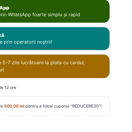
sApp
rin WhatsApp foarte simplu și rapid
că
 prin operatorii noștrii!
5-7 zile lucrătoare la plata cu cardul,
r!
le 12 ore
de
500,00
lei
pentru a folosi cuponul "REDUCERE30"!