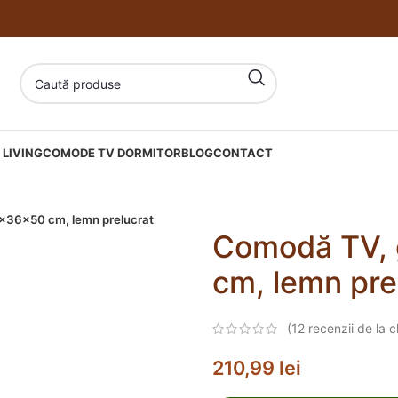
LIVING
COMODE TV DORMITOR
BLOG
CONTACT
x36x50 cm, lemn prelucrat
Comodă TV, 
cm, lemn pre
(
12
recenzii de la cl
210,99
lei