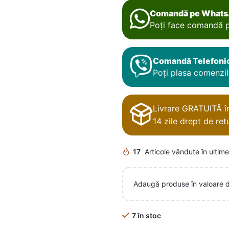
Comandă pe What
Poți face comandă p
Comandă Telefoni
Poți plasa comenzile
Livrare GRATUITĂ în 
14 zile drept de retu
17
Articole vândute în ultime
Adaugă produse în valoare 
7 în stoc