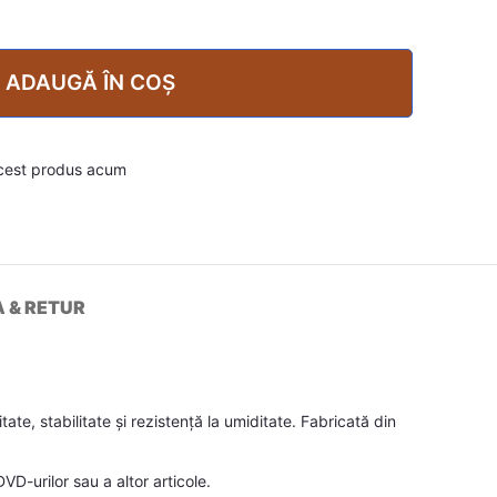
ADAUGĂ ÎN COȘ
cest produs acum
A & RETUR
te, stabilitate și rezistență la umiditate. Fabricată din
D-urilor sau a altor articole.