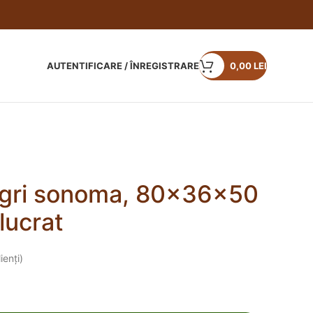
AUTENTIFICARE / ÎNREGISTRARE
0,00
LEI
gri sonoma, 80x36x50
lucrat
ienți)