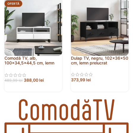
OFERTĂ
Comodă TV, alb,
Dulap TV, negru, 102x36x50
100×34,5×44,5 cm, lemn
cm, lemn prelucrat
prelucrat
373,99
lei
388,00
lei
489,99
lei