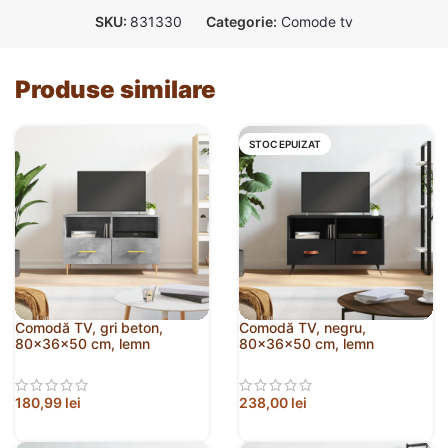
SKU:
831330
Categorie:
Comode tv
Produse similare
STOC EPUIZAT
Comodă TV, gri beton,
Comodă TV, negru,
80x36x50 cm, lemn
80x36x50 cm, lemn
compozit
prelucrat
180,99
lei
238,00
lei