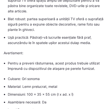
suportul TV oferă spațiu amplu de depozitare pentru a vă
păstra bine organizate toate revistele, DVD-urile și oricare
alte articole.
Blat robust: partea superioară a unității TV oferă o suprafață
sigură pentru a expune obiecte decorative, rame foto sau
plante în ghiveci.
Ușă practică: Păstrați-vă lucrurile esențiale fără praf,
ascunzându-le în spatele ușilor acestui dulap media.
Avertisment:
Pentru a preveni răsturnarea, acest produs trebuie utilizat
împreună cu dispozitivul de atașare pe perete furnizat.
Culoare: Gri sonoma
Material: Lemn prelucrat, metal
Dimensiuni: 100 x 35 x 55 cm (l x ad. x î)
Asamblare necesară: Da