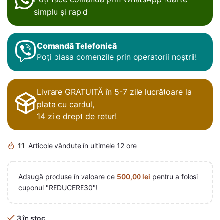
simplu și rapid
Comandă Telefonică
Poți plasa comenzile prin operatorii noștrii!
Livrare GRATUITĂ în 5-7 zile lucrătoare la
plata cu cardul,
14 zile drept de retur!
11
Articole vândute în ultimele 12 ore
Adaugă produse în valoare de
500,00
lei
pentru a folosi
cuponul "REDUCERE30"!
3 în stoc