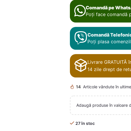
Comandă pe What
Poți face comandă p
Comandă Telefoni
Poți plasa comenzile
Livrare GRATUITĂ în 
14 zile drept de retu
14
Articole vândute în ultime
Adaugă produse în valoare 
27 în stoc