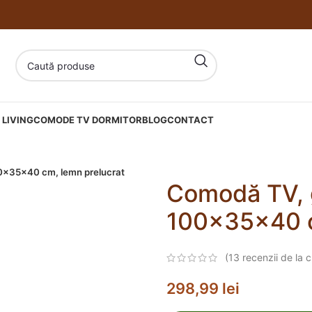
LIVING
COMODE TV DORMITOR
BLOG
CONTACT
0x35x40 cm, lemn prelucrat
Comodă TV, 
100x35x40 c
(
13
recenzii de la cl
298,99
lei