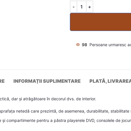
98
Persoane urmaresc a
RE
INFORMAȚII SUPLIMENTARE
PLATĂ, LIVRARE
ică, dar și atrăgătoare în decorul dvs. de interior.
prafața netedă care prezintă, de asemenea, durabilitate, stabilitate ș
 și compartimente pentru a păstra playerele DVD, consolele de jocuri,