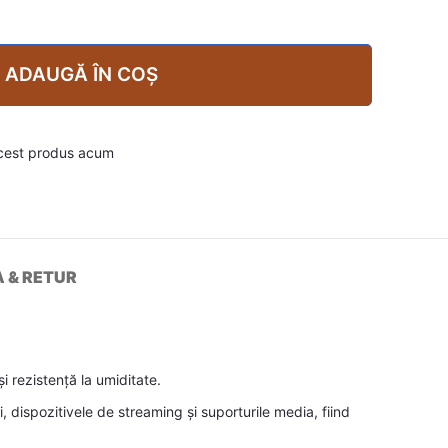
ADAUGĂ ÎN COȘ
cest produs acum
A & RETUR
i rezistență la umiditate.
 dispozitivele de streaming și suporturile media, fiind