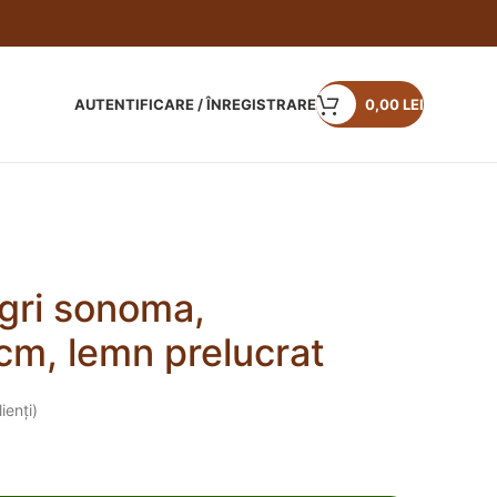
AUTENTIFICARE / ÎNREGISTRARE
0,00
LEI
gri sonoma,
m, lemn prelucrat
ienți)