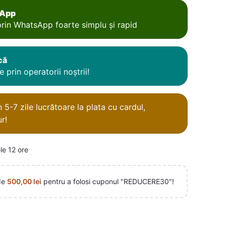
sApp
rin WhatsApp foarte simplu și rapid
că
 prin operatorii noștrii!
5-7 zile lucrătoare la plata cu cardul,
r!
le 12 ore
de
500,00
lei
pentru a folosi cuponul "REDUCERE30"!