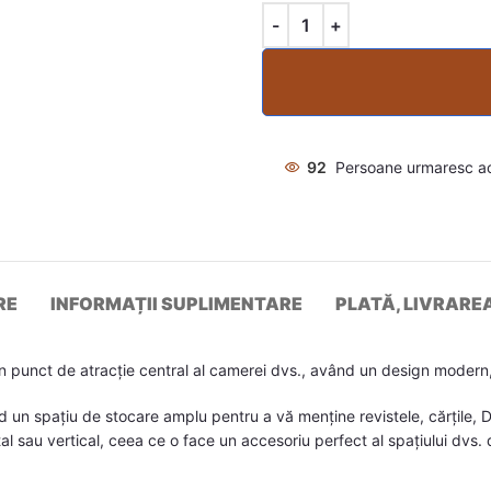
92
Persoane urmaresc a
RE
INFORMAȚII SUPLIMENTARE
PLATĂ, LIVRARE
 punct de atracție central al camerei dvs., având un design modern,
un spațiu de stocare amplu pentru a vă menține revistele, cărțile, DV
l sau vertical, ceea ce o face un accesoriu perfect al spațiului dvs. d