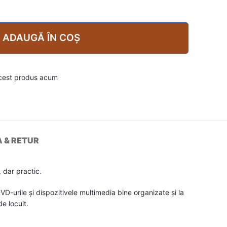
ADAUGĂ ÎN COȘ
cest produs acum
A & RETUR
 dar practic.
D-urile și dispozitivele multimedia bine organizate și la
e locuit.