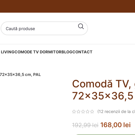
LIVING
COMODE TV DORMITOR
BLOG
CONTACT
, 72x35x36,5 cm, PAL
Comodă TV, g
72x35x36,5
(
12
recenzii de la cl
168,00
lei
192,99
lei