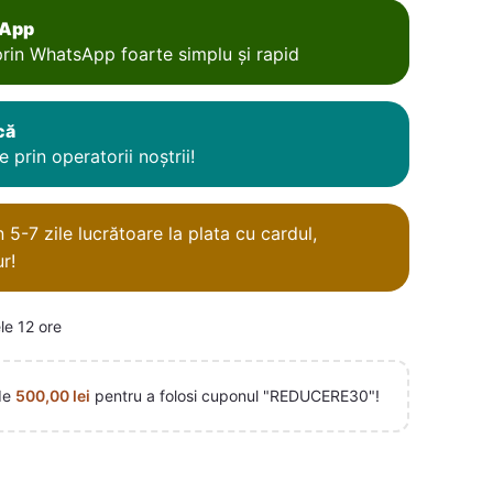
sApp
rin WhatsApp foarte simplu și rapid
că
 prin operatorii noștrii!
5-7 zile lucrătoare la plata cu cardul,
r!
le 12 ore
de
500,00
lei
pentru a folosi cuponul "REDUCERE30"!