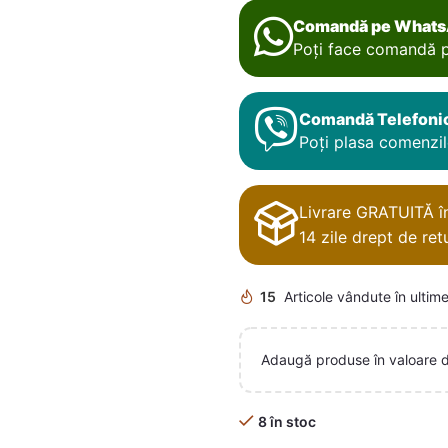
Comandă pe What
Poți face comandă p
Comandă Telefoni
Poți plasa comenzile
Livrare GRATUITĂ în 
14 zile drept de retu
15
Articole vândute în ultime
Adaugă produse în valoare 
8 în stoc