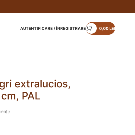
AUTENTIFICARE / ÎNREGISTRARE
0,00
LEI
ri extralucios,
 cm, PAL
ienți)