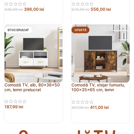
396,00
lei
556,00
lei
438,99
lei
573,99
lei
STOC EPUIZAT
OFERTĂ
Comodă TV, alb, 80x36x50
Comodă TV, stejar fumuriu,
cm, lemn prelucrat
100x35x65 cm, lemn
compozit
187,99
lei
411,00
lei
497,99
lei