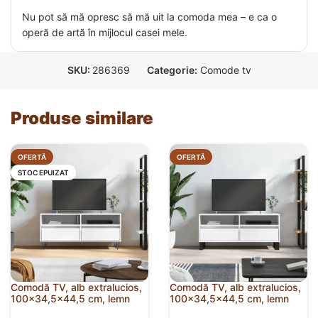
Nu pot să mă opresc să mă uit la comoda mea – e ca o
operă de artă în mijlocul casei mele.
SKU:
286369
Categorie:
Comode tv
Produse similare
OFERTĂ
OFERTĂ
STOC EPUIZAT
Comodă TV, alb extralucios,
Comodă TV, alb extralucios,
100×34,5×44,5 cm, lemn
100×34,5×44,5 cm, lemn
prelucrat
prelucrat