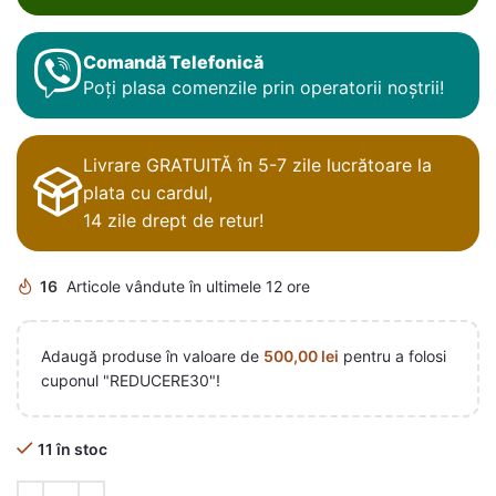
Comandă Telefonică
Poți plasa comenzile prin operatorii noștrii!
Livrare GRATUITĂ în 5-7 zile lucrătoare la
plata cu cardul,
14 zile drept de retur!
16
Articole vândute în ultimele 12 ore
Adaugă produse în valoare de
500,00
lei
pentru a folosi
cuponul "REDUCERE30"!
11 în stoc