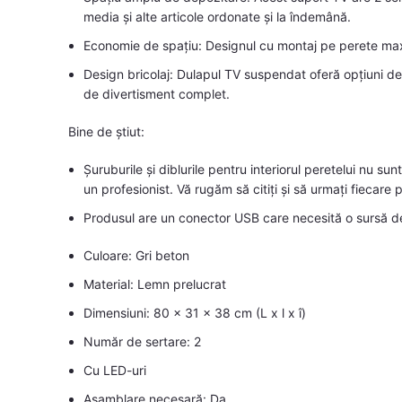
media și alte articole ordonate și la îndemână.
Economie de spațiu: Designul cu montaj pe perete maxi
Design bricolaj: Dulapul TV suspendat oferă opțiuni de 
de divertisment complet.
Bine de știut:
Șuruburile și diblurile pentru interiorul peretelui nu sunt
un profesionist. Vă rugăm să citiți și să urmați fiecare 
Produsul are un conector USB care necesită o sursă de
Culoare: Gri beton
Material: Lemn prelucrat
Dimensiuni: 80 x 31 x 38 cm (L x l x î)
Număr de sertare: 2
Cu LED-uri
Asamblare necesară: Da