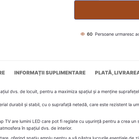
60
Persoane urmaresc a
RE
INFORMAȚII SUPLIMENTARE
PLATĂ, LIVRARE
ațiul dvs. de locuit, pentru a maximiza spațiul și a menține suprafe
erial durabil și stabil, cu o suprafață netedă, care este rezistent la u
TV are lumini LED care pot fi reglate cu ușurință pentru a crea un s
atmosfera în spațiul dvs. de interior.
re, oferind spațiu amplu pentru a vă păstra lucrurile esențiale de zi 