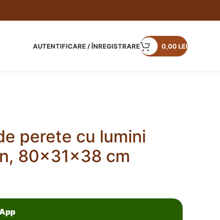
AUTENTIFICARE / ÎNREGISTRARE
0,00
LEI
e perete cu lumini
ton, 80x31x38 cm
sApp