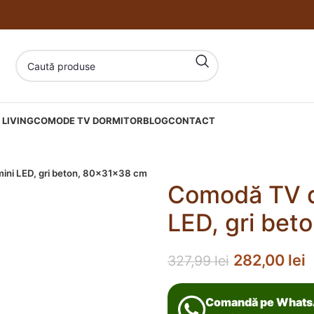
LIVING
COMODE TV DORMITOR
BLOG
CONTACT
ini LED, gri beton, 80x31x38 cm
Comodă TV d
LED, gri be
282,00
lei
327,99
lei
Comandă pe What