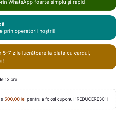
rin WhatsApp foarte simplu și rapid
că
 prin operatorii noștrii!
5-7 zile lucrătoare la plata cu cardul,
r!
le 12 ore
de
500,00
lei
pentru a folosi cuponul "REDUCERE30"!