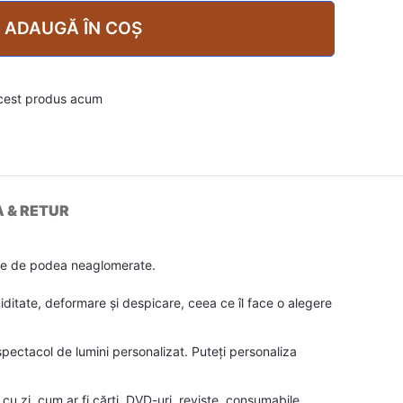
ADAUGĂ ÎN COȘ
cest produs acum
A & RETUR
țele de podea neaglomerate.
miditate, deformare și despicare, ceea ce îl face o alegere
pectacol de lumini personalizat. Puteți personaliza
cu zi, cum ar fi cărți, DVD-uri, reviste, consumabile