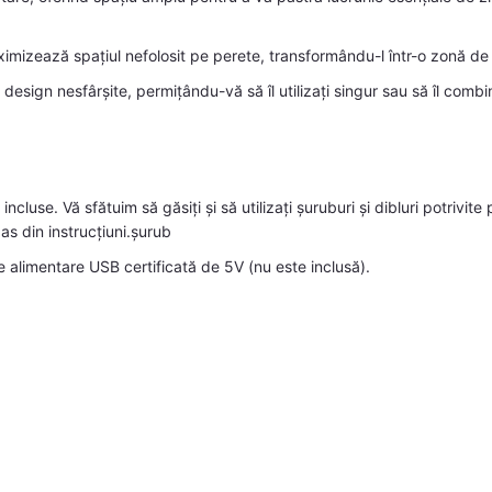
mizează spațiul nefolosit pe perete, transformându-l într-o zonă de
design nesfârșite, permițându-vă să îl utilizați singur sau să îl combi
 incluse. Vă sfătuim să găsiți și să utilizați șuruburi și dibluri potrivi
pas din instrucțiuni.șurub
 alimentare USB certificată de 5V (nu este inclusă).