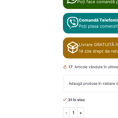
Poți face comandă p
Comandă Telefoni
Poți plasa comenzile
Livrare GRATUITĂ în 
14 zile drept de retu
17
Articole vândute în ultime
Adaugă produse în valoare 
31 în stoc