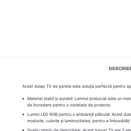
DESCRIE
Acest dulap TV de perete este soluția perfectă pentru sp
Material stabil și durabil: Lemnul prelucrat este un mat
de încredere pentru o varietate de proiecte.
Lumini LED RGB pentru o ambianță plăcută: Acest dulap 
modurile, culorile și luminozitatea, pentru a îmbunătăți 
Spațiu amplu de depozitare: Acest suport TV are 2 serta