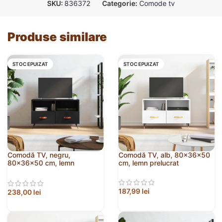
SKU:
836372
Categorie:
Comode tv
Produse similare
STOC EPUIZAT
STOC EPUIZAT
Comodă TV, negru,
Comodă TV, alb, 80x36x50
80x36x50 cm, lemn
cm, lemn prelucrat
prelucrat
187,99
lei
238,00
lei