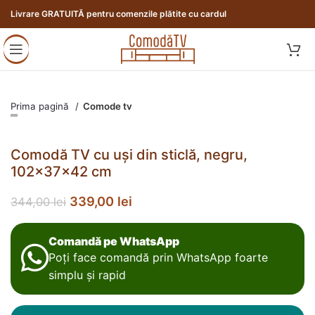
Livrare GRATUITĂ pentru comenzile plătite cu cardul
Prima pagină
Comode tv
Comodă TV cu uși din sticlă, negru,
102x37x42 cm
339,00
lei
344,00
lei
Comandă pe WhatsApp
Poți face comandă prin WhatsApp foarte
simplu și rapid