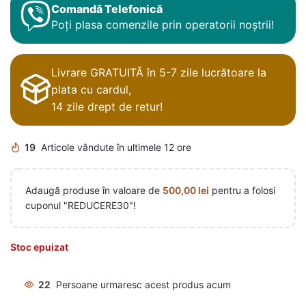
Comandă Telefonică
Poți plasa comenzile prin operatorii noștrii!
Livrare GRATUITĂ în 5-7 zile lucrătoare la
plata cu cardul,
14 zile drept de retur!
19
Articole vândute în ultimele 12 ore
Adaugă produse în valoare de
500,00
lei
pentru a folosi
cuponul "REDUCERE30"!
Stoc epuizat
22
Persoane urmaresc acest produs acum