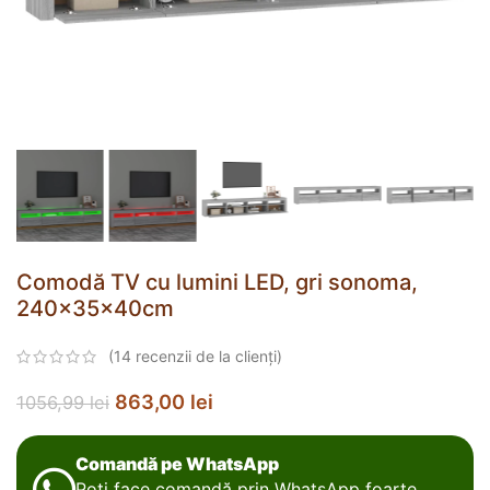
Comodă TV cu lumini LED, gri sonoma,
240x35x40cm
(
14
recenzii de la clienți)
863,00
lei
1056,99
lei
Comandă pe WhatsApp
Poți face comandă prin WhatsApp foarte