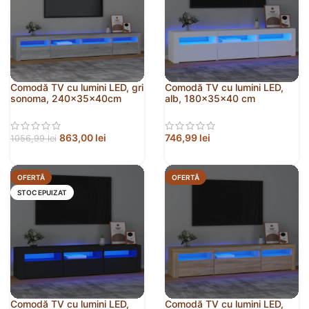
Comodă TV cu lumini LED, gri
Comodă TV cu lumini LED,
sonoma, 240x35x40cm
alb, 180x35x40 cm
863,00
lei
746,99
lei
1056,99
lei
OFERTĂ
OFERTĂ
STOC EPUIZAT
Comodă TV cu lumini LED,
Comodă TV cu lumini LED,