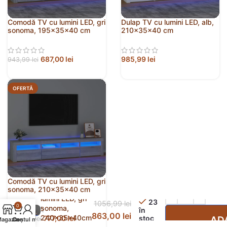
Comodă TV cu lumini LED, gri
Dulap TV cu lumini LED, alb,
sonoma, 195x35x40 cm
210x35x40 cm
687,00
lei
985,99
lei
943,99
lei
OFERTĂ
Comodă TV cu lumini LED, gri
Comodă TV cu
sonoma, 210x35x40 cm
lumini LED, gri
23
1056,99
lei
0
sonoma,
în
863,00
lei
240x35x40cm
stoc
777,00
lei
AD
1004,99
lei
agazin
Contul meu
Coș