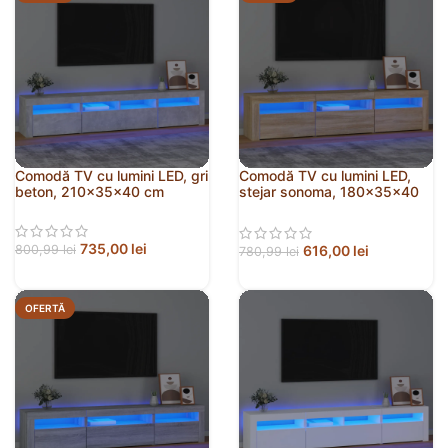
Comodă TV cu lumini LED, gri
Comodă TV cu lumini LED,
beton, 210x35x40 cm
stejar sonoma, 180x35x40
cm
735,00
lei
616,00
lei
800,99
lei
780,99
lei
OFERTĂ