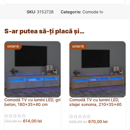
SKU:
3152728
Categorie:
Comode tv
S-ar putea să-ți placă și…
OFERTĂ
OFERTĂ
Comodă TV cu lumini LED, gri
Comodă TV cu lumini LED,
beton, 180x35x40 cm
stejar sonoma, 210x35x40
cm
614,00
lei
670,00
lei
732,99
lei
938,99
lei