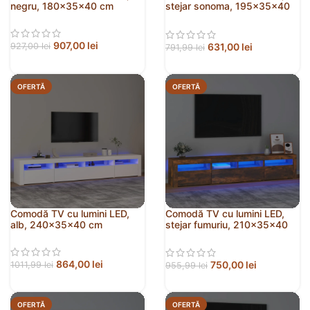
negru, 180x35x40 cm
stejar sonoma, 195x35x40
cm
907,00
lei
631,00
lei
927,00
lei
791,99
lei
OFERTĂ
OFERTĂ
Comodă TV cu lumini LED,
Comodă TV cu lumini LED,
alb, 240x35x40 cm
stejar fumuriu, 210x35x40
cm
864,00
lei
750,00
lei
1011,99
lei
955,99
lei
OFERTĂ
OFERTĂ