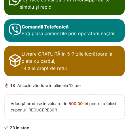
simplu și rapid
Comandă Telefonică
Poți plasa comenzile prin operatorii noștrii!
Livrare GRATUITĂ în 5-7 zile lucrătoare la
plata cu cardul,
14 zile drept de retur!
18
Articole vândute în ultimele 12 ore
Adaugă produse în valoare de
500,00
lei
pentru a folosi
cuponul "REDUCERE30"!
23 în stoc