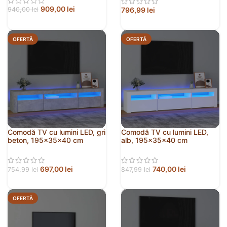
909,00
lei
796,99
lei
940,00
lei
OFERTĂ
OFERTĂ
Comodă TV cu lumini LED, gri
Comodă TV cu lumini LED,
beton, 195x35x40 cm
alb, 195x35x40 cm
697,00
lei
740,00
lei
754,99
lei
847,99
lei
OFERTĂ