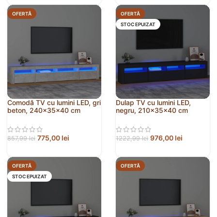
OFERTĂ
OFERTĂ
STOC EPUIZAT
Comodă TV cu lumini LED, gri
Dulap TV cu lumini LED,
beton, 240x35x40 cm
negru, 210x35x40 cm
775,00
lei
976,00
lei
857,99
lei
1222,99
lei
OFERTĂ
OFERTĂ
STOC EPUIZAT