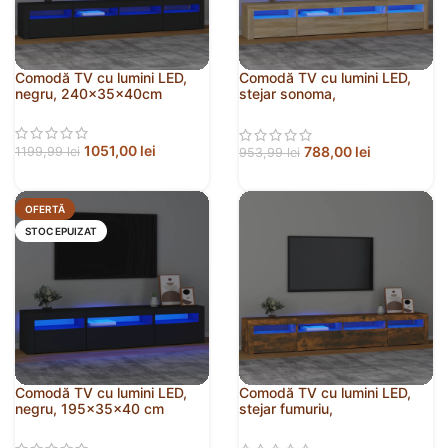
Comodă TV cu lumini LED,
Comodă TV cu lumini LED,
negru, 240x35x40cm
stejar sonoma,
240x35x40cm
1051,00
lei
788,00
lei
1199,99
lei
953,99
lei
OFERTĂ
STOC EPUIZAT
Comodă TV cu lumini LED,
Comodă TV cu lumini LED,
negru, 195x35x40 cm
stejar fumuriu,
240x35x40cm