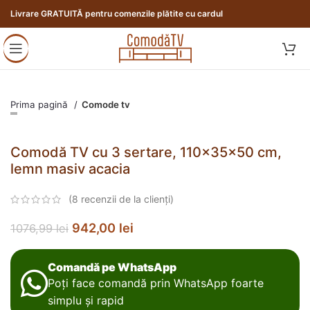
Livrare GRATUITĂ pentru comenzile plătite cu cardul
Prima pagină
Comode tv
Comodă TV cu 3 sertare, 110x35x50 cm,
lemn masiv acacia
(
8
recenzii de la clienți)
942,00
lei
1076,99
lei
Comandă pe WhatsApp
Poți face comandă prin WhatsApp foarte
simplu și rapid