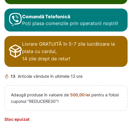
Comandă Telefonică
Poți plasa comenzile prin operatorii noștrii!
Livrare GRATUITĂ în 5-7 zile lucrătoare la
plata cu cardul,
14 zile drept de retur!
13
Articole vândute în ultimele 12 ore
Adaugă produse în valoare de
500,00
lei
pentru a folosi
cuponul "REDUCERE30"!
Stoc epuizat