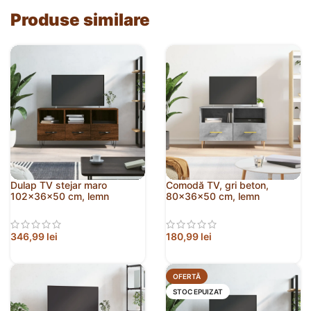
Produse similare
Dulap TV stejar maro
Comodă TV, gri beton,
102x36x50 cm, lemn
80x36x50 cm, lemn
prelucrat
compozit
346,99
lei
180,99
lei
OFERTĂ
STOC EPUIZAT