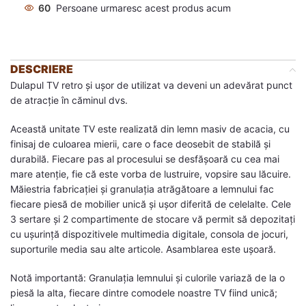
60
Persoane urmaresc acest produs acum
DESCRIERE
Dulapul TV retro și ușor de utilizat va deveni un adevărat punct
de atracție în căminul dvs.
Această unitate TV este realizată din lemn masiv de acacia, cu
finisaj de culoarea mierii, care o face deosebit de stabilă și
durabilă. Fiecare pas al procesului se desfășoară cu cea mai
mare atenție, fie că este vorba de lustruire, vopsire sau lăcuire.
Măiestria fabricației și granulația atrăgătoare a lemnului fac
fiecare piesă de mobilier unică și ușor diferită de celelalte. Cele
3 sertare și 2 compartimente de stocare vă permit să depozitați
cu ușurință dispozitivele multimedia digitale, consola de jocuri,
suporturile media sau alte articole. Asamblarea este ușoară.
Notă importantă: Granulația lemnului și culorile variază de la o
piesă la alta, fiecare dintre comodele noastre TV fiind unică;