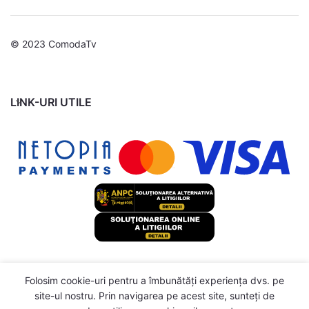
© 2023 ComodaTv
LINK-URI UTILE
Folosim cookie-uri pentru a îmbunătăți experiența dvs. pe
Comodă TV cu 3 sertare,
site-ul nostru. Prin navigarea pe acest site, sunteți de
110x35x50 cm, lemn masiv
1076,99
lei
Stoc
0