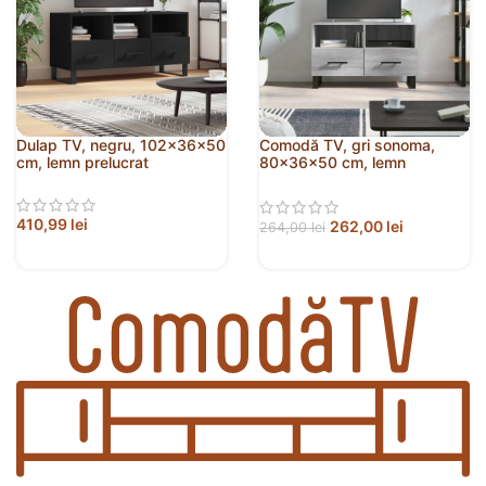
Dulap TV, negru, 102x36x50
Comodă TV, gri sonoma,
cm, lemn prelucrat
80x36x50 cm, lemn
prelucrat
410,99
lei
262,00
lei
264,00
lei