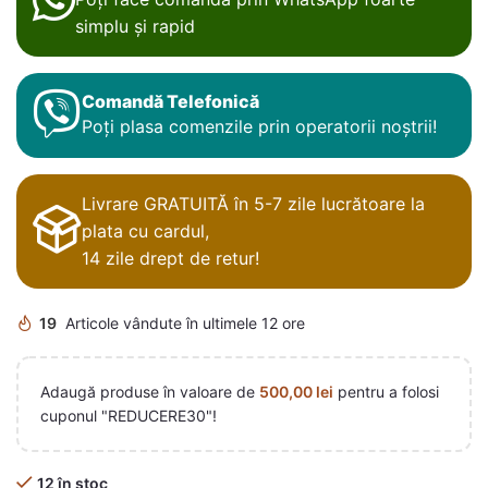
simplu și rapid
Comandă Telefonică
Poți plasa comenzile prin operatorii noștrii!
Livrare GRATUITĂ în 5-7 zile lucrătoare la
plata cu cardul,
14 zile drept de retur!
19
Articole vândute în ultimele 12 ore
Adaugă produse în valoare de
500,00
lei
pentru a folosi
cuponul "REDUCERE30"!
12 în stoc