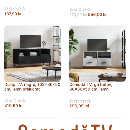
prelucrat
187,99
lei
556,00
lei
573,99
lei
Dulap TV, negru, 102x36x50
Comodă TV, gri beton,
cm, lemn prelucrat
80x36x50 cm, lemn
compozit
410,99
lei
296,99
lei