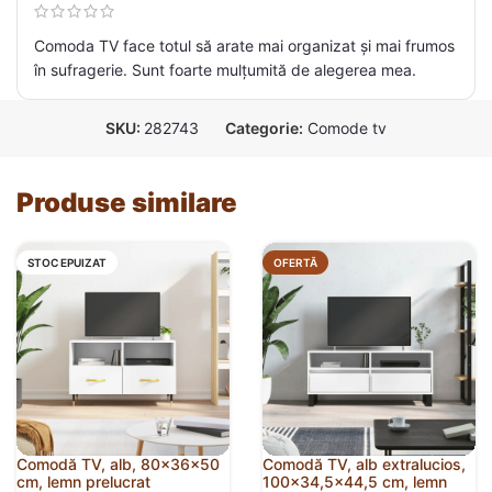
Comoda TV face totul să arate mai organizat și mai frumos
în sufragerie. Sunt foarte mulțumită de alegerea mea.
SKU:
282743
Categorie:
Comode tv
Produse similare
STOC EPUIZAT
OFERTĂ
Comodă TV, alb, 80x36x50
Comodă TV, alb extralucios,
cm, lemn prelucrat
100×34,5×44,5 cm, lemn