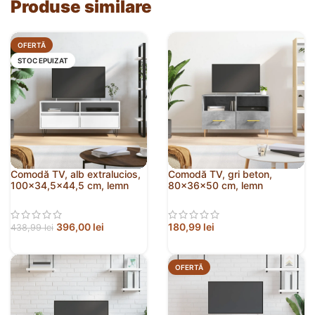
Produse similare
OFERTĂ
STOC EPUIZAT
Comodă TV, alb extralucios,
Comodă TV, gri beton,
100×34,5×44,5 cm, lemn
80x36x50 cm, lemn
prelucrat
compozit
396,00
lei
180,99
lei
438,99
lei
OFERTĂ