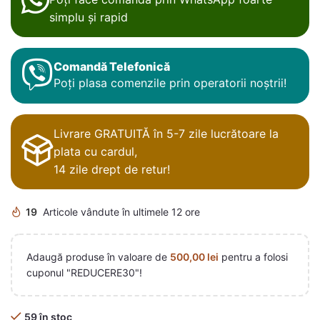
simplu și rapid
Comandă Telefonică
Poți plasa comenzile prin operatorii noștrii!
Livrare GRATUITĂ în 5-7 zile lucrătoare la
plata cu cardul,
14 zile drept de retur!
19
Articole vândute în ultimele 12 ore
Adaugă produse în valoare de
500,00
lei
pentru a folosi
cuponul "REDUCERE30"!
59 în stoc