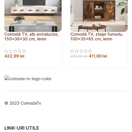
Comodă TV, alb extralucios,
Comodă TV, stejar fumuriu,
150x36x30 cm, lemn
100x35x65 cm, lemn
prelucrat
compozit
422,99
lei
411,00
lei
497,99
lei
© 2023 ComodaTv
LINK-URI UTILE