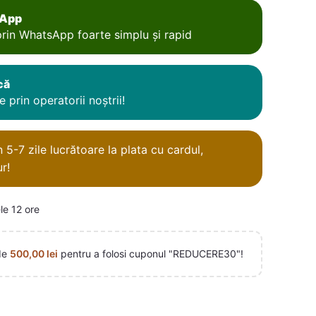
sApp
rin WhatsApp foarte simplu și rapid
că
 prin operatorii noștrii!
5-7 zile lucrătoare la plata cu cardul,
r!
le 12 ore
de
500,00
lei
pentru a folosi cuponul "REDUCERE30"!