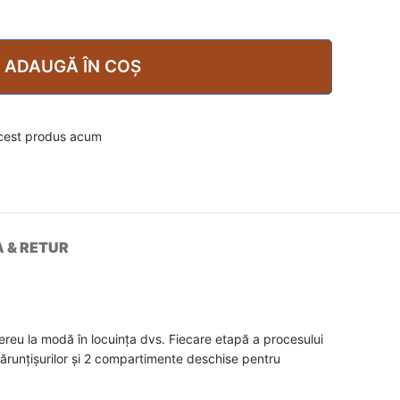
ADAUGĂ ÎN COȘ
cest produs acum
A & RETUR
ereu la modă în locuința dvs. Fiecare etapă a procesului
mărunțișurilor și 2 compartimente deschise pentru