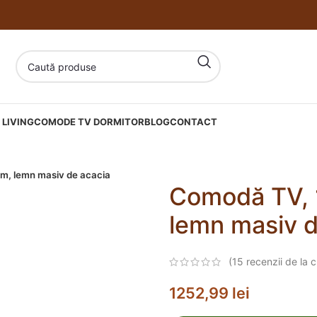
LIVING
COMODE TV DORMITOR
BLOG
CONTACT
m, lemn masiv de acacia
Comodă TV, 
lemn masiv d
(
15
recenzii de la cl
1252,99
lei