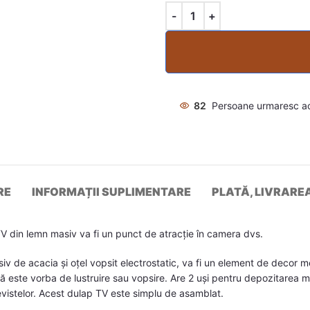
82
Persoane urmaresc a
RE
INFORMAȚII SUPLIMENTARE
PLATĂ, LIVRARE
 din lemn masiv va fi un punct de atracție în camera dvs.
v de acacia și oțel vopsit electrostatic, va fi un element de decor m
 că este vorba de lustruire sau vopsire. Are 2 uși pentru depozitarea 
revistelor. Acest dulap TV este simplu de asamblat.