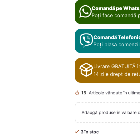
Comandă pe What
Poți face comandă p
Comandă Telefoni
Poți plasa comenzile
Livrare GRATUITĂ în 
14 zile drept de retu
15
Articole vândute în ultime
Adaugă produse în valoare 
3 în stoc