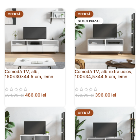
OFERTĂ
OFERTĂ
STOC EPUIZAT
Comodă TV, alb,
Comodă TV, alb extralucios,
150x30x44,5 cm, lemn
100×34,5×44,5 cm, lemn
prelucrat
prelucrat
486,00
lei
396,00
lei
604,99
lei
438,99
lei
OFERTĂ