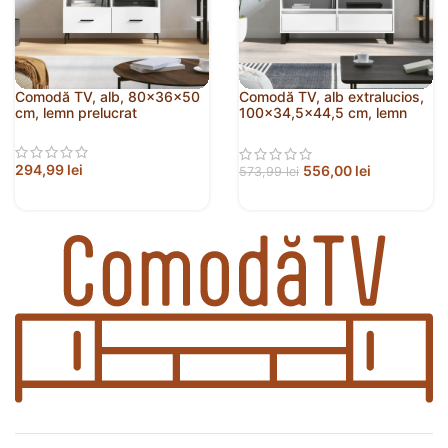
Comodă TV, alb, 80x36x50
Comodă TV, alb extralucios,
cm, lemn prelucrat
100×34,5×44,5 cm, lemn
prelucrat
294,99
lei
556,00
lei
573,99
lei