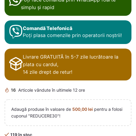
simplu și rapid
Comandă Telefonică
Poți plasa comenzile prin operatorii noștrii!
Livrare GRATUITĂ în 5-7 zile lucrătoare la
plata cu cardul,
14 zile drept de retur!
16
Articole vândute în ultimele 12 ore
Adaugă produse în valoare de
500,00
lei
pentru a folosi
cuponul "REDUCERE30"!
119 în stoc