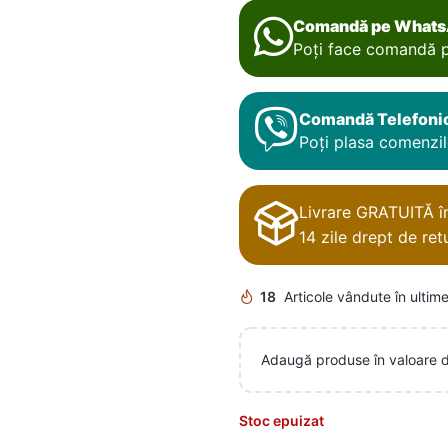
Comandă pe What
Poți face comandă p
Comandă Telefoni
Poți plasa comenzile
Livrare GRATUITĂ în 
14 zile drept de retu
18
Articole vândute în ultime
Adaugă produse în valoare 
Stoc epuizat