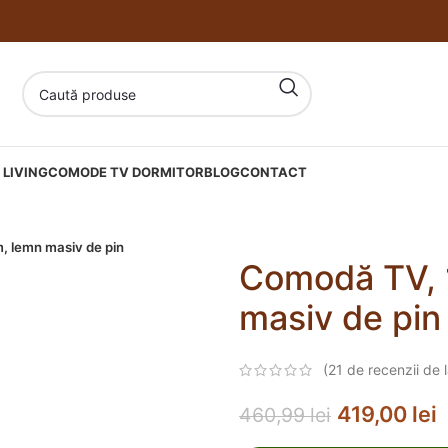
LIVING
COMODE TV DORMITOR
BLOG
CONTACT
 lemn masiv de pin
Comodă TV,
masiv de pin
(
21
de recenzii de la
419,00
lei
460,99
lei