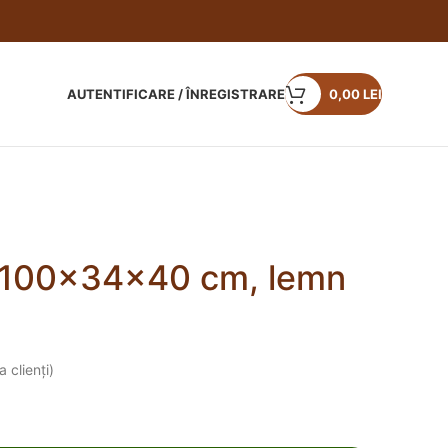
AUTENTIFICARE / ÎNREGISTRARE
0,00
LEI
 100x34x40 cm, lemn
 clienți)