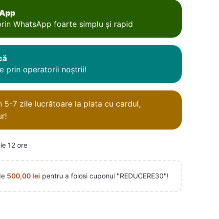
sApp
rin WhatsApp foarte simplu și rapid
că
 prin operatorii noștrii!
5-7 zile lucrătoare la plata cu cardul,
r!
le 12 ore
de
500,00
lei
pentru a folosi cuponul "REDUCERE30"!