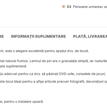
53
Persoane urmaresc a
RE
INFORMAȚII SUPLIMENTARE
PLATĂ, LIVRARE
nt, este o alegere excelentă pentru spațiul dvs. de locuit.
 natural frumos. Lemnul de pin are o granulație simplă, iar nodurile d
tate suplimentară.
 adecvat pentru ca dvs. să păstrați DVD-urile, consolele de jocuri, re
e locul ideal pentru a afișa articole precum fotografii, decorațiuni sa
, pentru o instalare ușoară.