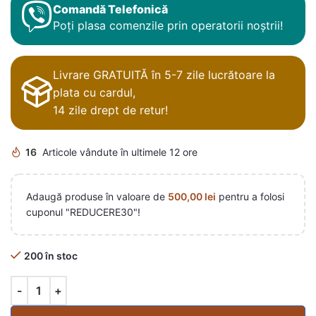
Comandă Telefonică
Poți plasa comenzile prin operatorii noștrii!
Livrare GRATUITĂ în 5-7 zile lucrătoare la
plata cu cardul,
14 zile drept de retur!
16
Articole vândute în ultimele 12 ore
Adaugă produse în valoare de
500,00
lei
pentru a folosi
cuponul "REDUCERE30"!
200 în stoc