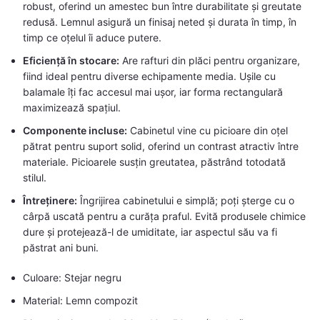
robust, oferind un amestec bun între durabilitate și greutate
redusă. Lemnul asigură un finisaj neted și durata în timp, în
timp ce oțelul îi aduce putere.
Eficiență în stocare:
Are rafturi din plăci pentru organizare,
fiind ideal pentru diverse echipamente media. Ușile cu
balamale îți fac accesul mai ușor, iar forma rectangulară
maximizează spațiul.
Componente incluse:
Cabinetul vine cu picioare din oțel
pătrat pentru suport solid, oferind un contrast atractiv între
materiale. Picioarele susțin greutatea, păstrând totodată
stilul.
Întreținere:
Îngrijirea cabinetului e simplă; poți șterge cu o
cârpă uscată pentru a curăța praful. Evită produsele chimice
dure și protejează-l de umiditate, iar aspectul său va fi
păstrat ani buni.
Culoare: Stejar negru
Material: Lemn compozit