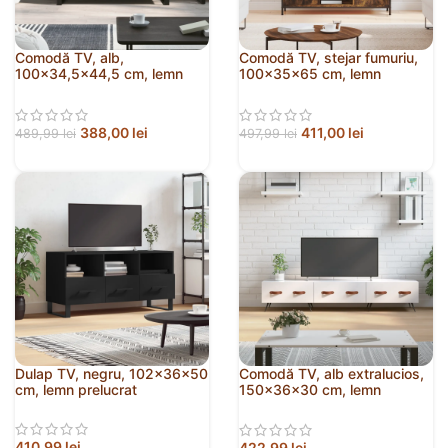
Comodă TV, alb,
Comodă TV, stejar fumuriu,
100×34,5×44,5 cm, lemn
100x35x65 cm, lemn
prelucrat
compozit
388,00
lei
411,00
lei
489,99
lei
497,99
lei
Dulap TV, negru, 102x36x50
Comodă TV, alb extralucios,
cm, lemn prelucrat
150x36x30 cm, lemn
prelucrat
410,99
lei
422,99
lei