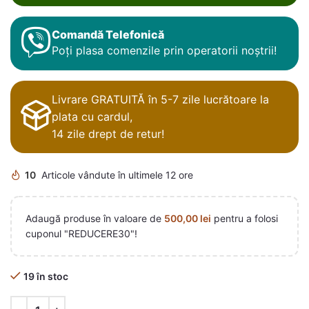
Comandă Telefonică
Poți plasa comenzile prin operatorii noștrii!
Livrare GRATUITĂ în 5-7 zile lucrătoare la
plata cu cardul,
14 zile drept de retur!
10
Articole vândute în ultimele 12 ore
Adaugă produse în valoare de
500,00
lei
pentru a folosi
cuponul "REDUCERE30"!
19 în stoc