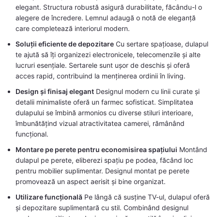
elegant. Structura robustă asigură durabilitate, făcându-l o
alegere de încredere. Lemnul adaugă o notă de eleganță
care completează interiorul modern.
Soluții eficiente de depozitare
Cu sertare spațioase, dulapul
te ajută să îți organizezi electronicele, telecomenzile și alte
lucruri esențiale. Sertarele sunt ușor de deschis și oferă
acces rapid, contribuind la menținerea ordinii în living.
Design și finisaj elegant
Designul modern cu linii curate și
detalii minimaliste oferă un farmec sofisticat. Simplitatea
dulapului se îmbină armonios cu diverse stiluri interioare,
îmbunătățind vizual atractivitatea camerei, rămânând
funcțional.
Montare pe perete pentru economisirea spațiului
Montând
dulapul pe perete, eliberezi spațiu pe podea, făcând loc
pentru mobilier suplimentar. Designul montat pe perete
promovează un aspect aerisit și bine organizat.
Utilizare funcțională
Pe lângă că susține TV-ul, dulapul oferă
și depozitare suplimentară cu stil. Combinând designul