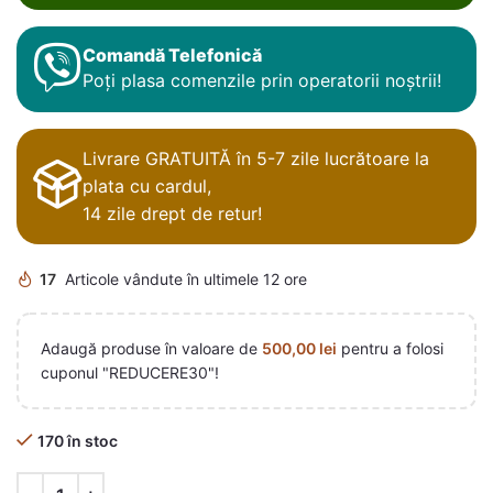
Comandă Telefonică
Poți plasa comenzile prin operatorii noștrii!
Livrare GRATUITĂ în 5-7 zile lucrătoare la
plata cu cardul,
14 zile drept de retur!
17
Articole vândute în ultimele 12 ore
Adaugă produse în valoare de
500,00
lei
pentru a folosi
cuponul "REDUCERE30"!
170 în stoc