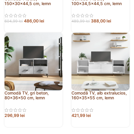
150x30x44,5 cm, lemn
100×34,5×44,5 cm, lemn
prelucrat
prelucrat
486,00
lei
388,00
lei
604,99
lei
489,99
lei
Comodă TV, gri beton,
Comodă TV, alb extralucios,
80x36x50 cm, lemn
160x35x55 cm, lemn
compozit
prelucrat
296,99
lei
421,99
lei