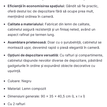
Eficiență în economisirea spațiului:
Gândit să fie practic,
oferă destul loc de depozitare fără să ocupe prea mult,
menținând ordinea în cameră.
Calitate a materialului:
Fabricat din lemn de calitate,
cabinetul asigură rezistență și un finisaj neted, având un
aspect rafinat pe termen lung.
Asamblare prietenoasă:
Doar cu o șurubelniță, cabinetul se
montează ușor, devenind rapid o piesă elegantă în cameră.
Opțiuni de depozitare versatilă:
Cu rafturi și compartimente,
cabinetul răspunde nevoilor diverse de depozitare, păstrând
gadgeturile în ordine și expunând obiecte decorative cu
ușurință.
Culoare: Negru
Material: Lemn compozit
Dimensiuni generale: 90 x 35 x 40,5 cm (L x l x î)
Cu 2 rafturi