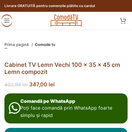
Livrare GRATUITĂ pentru comenzile plătite cu cardul
Prima pagină
Comode tv
Cabinet TV Lemn Vechi 100 x 35 x 45 cm
Lemn compozit
347,00
lei
402,99
lei
Comandă pe WhatsApp
Poți face comandă prin WhatsApp foarte
simplu și rapid