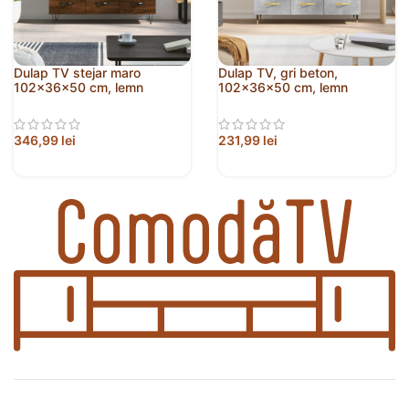
Dulap TV stejar maro
Dulap TV, gri beton,
102x36x50 cm, lemn
102x36x50 cm, lemn
prelucrat
prelucrat
346,99
lei
231,99
lei