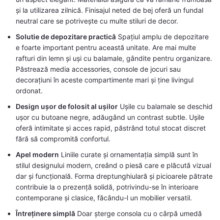
și la utilizarea zilnică. Finisajul neted de bej oferă un fundal
neutral care se potrivește cu multe stiluri de decor.
Solutie de depozitare practică
Spațiul amplu de depozitare
e foarte important pentru această unitate. Are mai multe
rafturi din lemn și uși cu balamale, gândite pentru organizare.
Păstrează media accessories, console de jocuri sau
decorațiuni în aceste compartimente mari și ține livingul
ordonat.
Design ușor de folosit al ușilor
Ușile cu balamale se deschid
ușor cu butoane negre, adăugând un contrast subtle. Ușile
oferă intimitate și acces rapid, păstrând totul stocat discret
fără să compromită confortul.
Apel modern
Liniile curate și ornamentația simplă sunt în
stilul designului modern, creând o piesă care e plăcută vizual
dar și funcțională. Forma dreptunghiulară și picioarele pătrate
contribuie la o prezență solidă, potrivindu-se în interioare
contemporane și clasice, făcându-l un mobilier versatil.
Întreținere simplă
Doar șterge consola cu o cârpă umedă