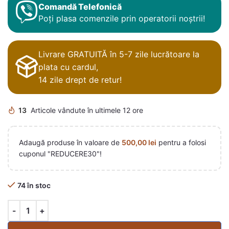
Comandă Telefonică
Poți plasa comenzile prin operatorii noștrii!
Livrare GRATUITĂ în 5-7 zile lucrătoare la
plata cu cardul,
14 zile drept de retur!
13
Articole vândute în ultimele 12 ore
Adaugă produse în valoare de
500,00
lei
pentru a folosi
cuponul "REDUCERE30"!
74 în stoc