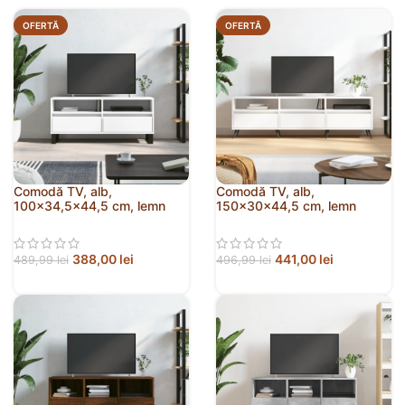
OFERTĂ
OFERTĂ
Comodă TV, alb,
Comodă TV, alb,
100×34,5×44,5 cm, lemn
150x30x44,5 cm, lemn
prelucrat
prelucrat
388,00
lei
441,00
lei
489,99
lei
496,99
lei