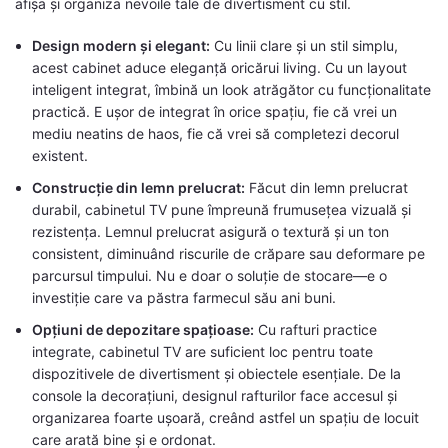
afișa și organiza nevoile tale de divertisment cu stil.
Design modern și elegant:
Cu linii clare și un stil simplu,
acest cabinet aduce eleganță oricărui living. Cu un layout
inteligent integrat, îmbină un look atrăgător cu funcționalitate
practică. E ușor de integrat în orice spațiu, fie că vrei un
mediu neatins de haos, fie că vrei să completezi decorul
existent.
Construcție din lemn prelucrat:
Făcut din lemn prelucrat
durabil, cabinetul TV pune împreună frumusețea vizuală și
rezistența. Lemnul prelucrat asigură o textură și un ton
consistent, diminuând riscurile de crăpare sau deformare pe
parcursul timpului. Nu e doar o soluție de stocare—e o
investiție care va păstra farmecul său ani buni.
Opțiuni de depozitare spațioase:
Cu rafturi practice
integrate, cabinetul TV are suficient loc pentru toate
dispozitivele de divertisment și obiectele esențiale. De la
console la decorațiuni, designul rafturilor face accesul și
organizarea foarte ușoară, creând astfel un spațiu de locuit
care arată bine și e ordonat.