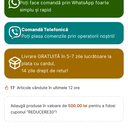
Poți face comandă prin WhatsApp foarte
simplu și rapid
Comandă Telefonică
Poți plasa comenzile prin operatorii noștrii!
Livrare GRATUITĂ în 5-7 zile lucrătoare la
plata cu cardul,
14 zile drept de retur!
17
Articole vândute în ultimele 12 ore
Adaugă produse în valoare de
500,00
lei
pentru a folosi
cuponul "REDUCERE30"!