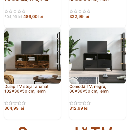
prelucrat
prelucrat
486,00
lei
322,99
lei
604,99
lei
Dulap TV stejar afumat,
Comodă TV, negru,
102x36x50 cm, lemn
80x36x50 cm, lemn
prelucrat
prelucrat
364,99
lei
312,99
lei