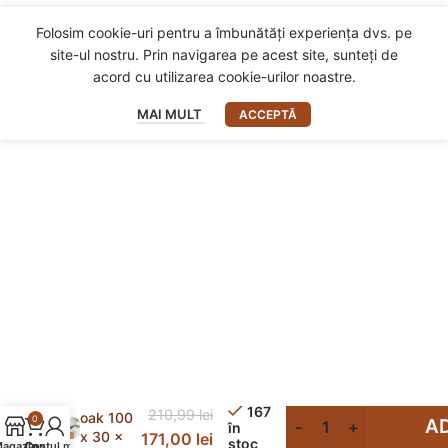
Folosim cookie-uri pentru a îmbunătăți experiența dvs. pe
site-ul nostru. Prin navigarea pe acest site, sunteți de
acord cu utilizarea cookie-urilor noastre.
MAI MULT
ACCEPTĂ
Cabinet
TV
artisian
167
210,99
lei
oak 100
0
A
în
x 30 x
171,00
lei
stoc
agazin
Contul meu
Coș