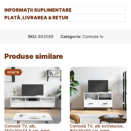
INFORMAȚII SUPLIMENTARE
PLATĂ, LIVRAREA & RETUR
SKU:
862599
Categorie:
Comode tv
Produse similare
OFERTĂ
Comodă TV, alb,
Comodă TV, alb extralucios,
150x30x44,5 cm, lemn
80x36x50 cm, lemn