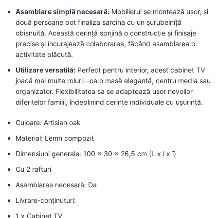
Asamblare simplă necesară:
Mobilierul se montează ușor, și
două persoane pot finaliza sarcina cu un șurubelniță
obișnuită. Această cerință sprijină o construcție și finisaje
precise și încurajează colaborarea, făcând asamblarea o
activitate plăcută.
Utilizare versatilă:
Perfect pentru interior, acest cabinet TV
joacă mai multe roluri—ca o masă elegantă, centru media sau
organizator. Flexibilitatea sa se adaptează ușor nevoilor
diferitelor familii, îndeplinind cerințe individuale cu ușurință.
Culoare: Artisian oak
Material: Lemn compozit
Dimensiuni generale: 100 x 30 x 26,5 cm (L x l x î)
Cu 2 rafturi
Asamblarea necesară: Da
Livrare-conținuturi:
1 x Cabinet TV