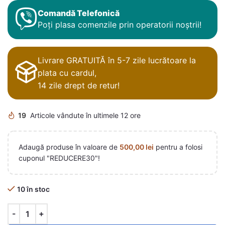
Comandă Telefonică
Poți plasa comenzile prin operatorii noștrii!
Livrare GRATUITĂ în 5-7 zile lucrătoare la
plata cu cardul,
14 zile drept de retur!
19
Articole vândute în ultimele 12 ore
Adaugă produse în valoare de
500,00
lei
pentru a folosi
cuponul "REDUCERE30"!
10 în stoc