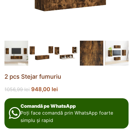
2 pcs Stejar fumuriu
948,00
lei
1056,99
lei
Comandă pe WhatsApp
Poți face comandă prin WhatsApp foarte
simplu și rapid