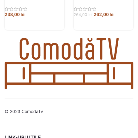
prelucrat
prelucrat
238,00
lei
262,00
lei
264,00
lei
© 2023 ComodaTv
LINK-URI UTILE