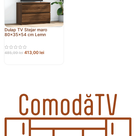
Dulap TV Stejar maro
80x35x54 cm Lemn
prelucrat
413,00
lei
485,99
lei