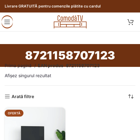
Livrare GRATUITĂ pentru comenzile plătite cu cardul
8721158707123
Prima pagină
EAN produs
8721158707123
Afișez singurul rezultat
Arată filtre
OFERTĂ