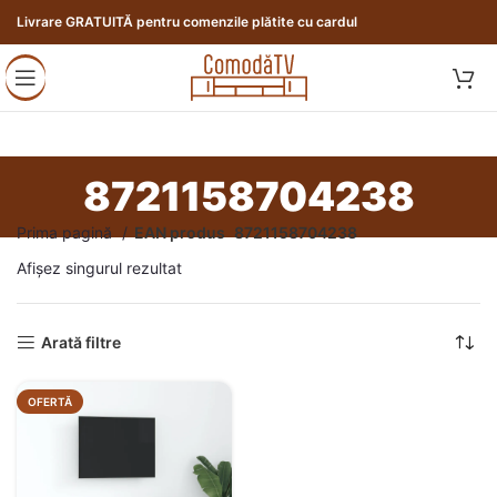
Livrare GRATUITĂ pentru comenzile plătite cu cardul
8721158704238
Prima pagină
EAN produs
8721158704238
Afișez singurul rezultat
Arată filtre
OFERTĂ