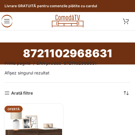
Livrare GRATUITĂ pentru comenzile plătite cu cardul
8721102968631
Prima pagină
EAN produs
8721102968631
Afișez singurul rezultat
Arată filtre
OFERTĂ