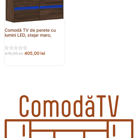
Comodă TV de perete cu
lumini LED, stejar maro,
100x31x45 cm
405,00
lei
476,99
lei