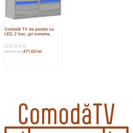
Comodă TV de perete cu
LED, 2 buc, gri sonoma,
41x31x45 cm
471,00
lei
687,00
lei