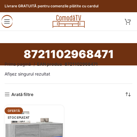
Livrare GRATUITĂ pentru comenzile plătite cu cardul
8721102968471
Prima pagină
EAN produs
8721102968471
Afișez singurul rezultat
Arată filtre
OFERTĂ
STOC EPUIZAT